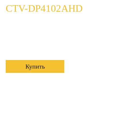
CTV-DP4102AHD
Комплект домофона с экраном 10" формата
AHD с Touch Screen, встроенным
регистратором, сенсорным управлением,
поддержкой облачного сервиса P2P
Купить