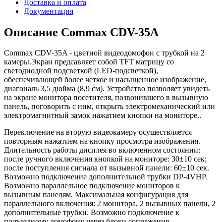
Доставка и оплата
Документация
Описание Commax CDV-35A
Commax CDV-35A - цветной видеодомофон с трубкой на 2
камеры.Экран предсавляет собой TFT матрицу со
светодиодной подсветкой (LED-подсветкой),
обеспечивающей более четкое и насыщенное изображение,
диагональ 3,5 дюйма (8,9 см). Устройство позволяет увидеть
на экране монитора посетителя, позвонившего в вызывную
панель, поговорить с ним, открыть электромеханический или
электромагнитный замок нажатием кнопки на мониторе..
Переключение на вторую видеокамеру осуществляется
повторным нажатием на кнопку просмотра изображения.
Длительность работы дисплея во включенном состоянии:
после ручного включения кнопкой на мониторе: 30±10 сек;
после поступления сигнала от вызывной панели: 60±10 сек.
Возможно подключение дополнительной трубки DP-4VHP.
Возможно параллельное подключение мониторов к
вызывным панелям. Максимальная конфигурация для
параллельного включения: 2 монитора, 2 вызывных панели, 2
дополнительные трубки. Возможно подключение к
подъездному домофону через блоки сопряжения.