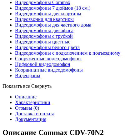
Видеодомофоны Commax
Видеодомофоны 7 дюймов (18 см.)
Видеодомофоны для квартиры
Видеозвонки для квартиры
Видеодомофоны для частного дома
Видеодомофоны для офиса
Видеодомофоны с трубкой
Видеодомофоны цветные
Видеодомофоны белого цвета
Видеодомофоны с подключением к подъездному
Сопряженные видеодомофоны
Цифровой видеодомофон
Координатные видеодомофоны
Видеофоны
Показать все
Свернуть
Описание
Характеристики
Отзывы
(0)
Доставка и оплата
Документация
Описание Commax CDV-70N2