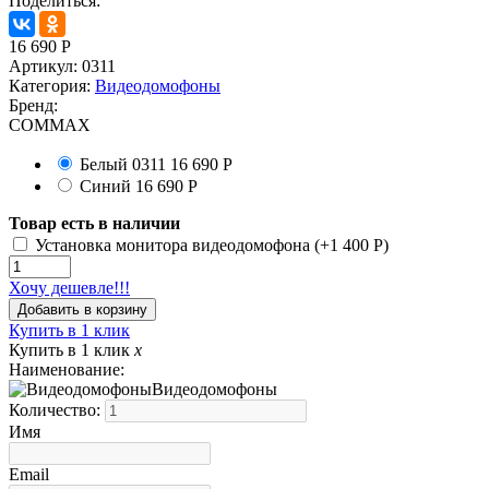
Поделиться:
16 690
Р
Артикул:
0311
Категория:
Видеодомофоны
Бренд:
COMMAX
Белый
0311
16 690
Р
Синий
16 690
Р
Товар есть в наличии
Установка монитора видеодомофона (+
1 400
Р
)
Хочу дешевле!!!
Купить в 1 клик
Купить в 1 клик
x
Наименование:
Видеодомофоны
Количество:
Имя
Email