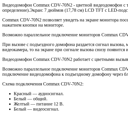
Видеодомофон Commax CDV-70N2 - цветной видеодомофон с тр
определение).Экран: 7 дюймов (17,78 см) LCD TFT с LED-под
Commax CDV-70N2 позволяет увидеть на экране монитора посе
нажатием кнопки на мониторе.
Возможно параллельное подключение мониторов Commax CDV-7
При вызове с подъездного домофона раздается сигнал вызова, 
видеокамера, то на экране при сигнале вызова снизу появитс
Видеодомофон Commax CDV-70N2 работает с цветными вызывн
Возможно параллельное подключение мониторов Commax CDV-7
подключение видеодомофона к подъездному домофону через б
Схема подключения Commax CDV-70N2:
Красный — аудиосигнал.
Белый — общий.
Желтый — питание 12 В.
Белый — видеосигнал.