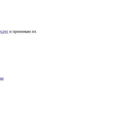
услуг
и принимаю их
ии