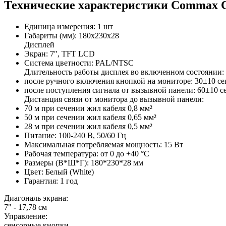
Технические характеристики Commax 
Единица измерения: 1 шт
Габариты (мм): 180x230x28
Дисплей
Экран: 7", TFT LCD
Система цветности: PAL/NTSC
Длительность работы дисплея во включенном состоянии:
после ручного включения кнопкой на мониторе: 30±10 се
после поступления сигнала от вызывной панели: 60±10 с
Дистанция связи от монитора до вызывной панели:
70 м при сечении жил кабеля 0,8 мм²
50 м при сечении жил кабеля 0,65 мм²
28 м при сечении жил кабеля 0,5 мм²
Питание: 100-240 В, 50/60 Гц
Максимальная потребляемая мощность: 15 Вт
Рабочая температура: от 0 до +40 °С
Размеры (В*Ш*Г): 180*230*28 мм
Цвет: Белый (White)
Гарантия: 1 год
Диагональ экрана:
7" - 17,78 см
Управление:
сенсорные кнопки