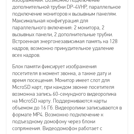
изображения. Возможно подключение
дополнительной трубки DP-4VHP, параллельное
подключение мониторов к вызывным панелям.
Видеодомофоны с SD-картой
Максимальная конфигурация для
параллельного включения: 2 монитора, 2
вызывных панели, 2 дополнительные трубки.
Видеодомофоны цветные
Встроенная энергонезависимая память на 128
кадров, возможно принудительное удаление
Видеодомофоны белого цвета
всех кадров.
Блок памяти фиксирует изображения
Видеодомофоны с подключением к подъездному
посетителя в момент звонка, а также дату и
время посещения. Монитор имеет слот для
MicroSD карт, при каждом звонке посетителя
Сопряженные видеодомофоны
возможна запись 60-секундного видеоролика
на MicroSD карту. Поддерживаются карты
объемом до 16 Гб. Видеоролики записываются в
Цифровой видеодомофон
формате MP4. Возможно подключение к
подъездному домофону через блоки
сопряжения. Видеодомофон работает с
Координатные видеодомофоны