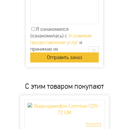
Я ознакомился
(ознакомилась) с
Условиями
предоставления услуг
и
принимаю их
С этим товаром покупают
Видеодомофон Tantos
Видеодомофон Tantos
SHERLOCK
SHERLOCK
Арт: 0291
Арт: 0291