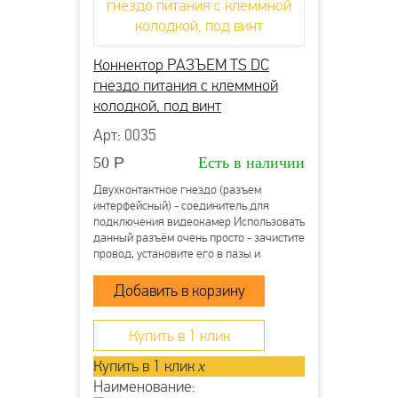
Коннектор РАЗЪЕМ TS DC
гнездо питания с клеммной
колодкой, под винт
Арт: 0035
50
Р
Есть в наличии
Двухконтактное гнездо (разъем
интерфейсный) - соединитель для
подключения видеокамер Использовать
данный разъём очень просто - зачистите
провод, установите его в пазы и
затяните винты. Клеммная колодка
надёжно зафиксирует проводник и
обеспечит прекрасный контакт. Монтаж
возможно осуществлять с...
Купить в 1 клик
Купить в 1 клик
x
Наименование: