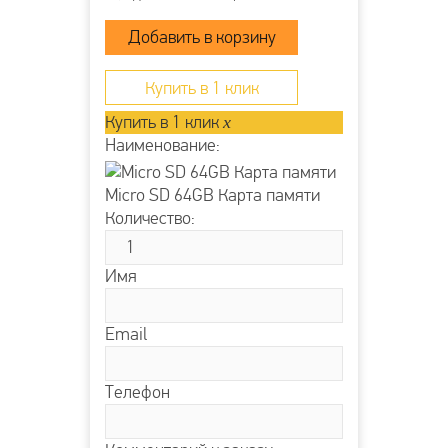
напряжение 400В гарантирует защиту
от ударов, пыли и влаги. Она
производится из прочного пластика
полипропилена и применяется для
открытой проводки....
Купить в 1 клик
Купить в 1 клик
x
Наименование:
Micro SD 64GB Карта памяти
Количество:
Имя
Email
Телефон