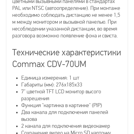
цветными вызывными панелями в стандартах
PAL или NTSC (автоопределение). При монтаже
Видеофоны
необходимо соблюдать дистанцию не менее 1,5
м между монитором и вызывной панелью. При
несоблюдении указанной дистанции, во время
разговора возможно появление фона и свиста.
Технические характеристики
Commax CDV-70UM
Единица измерения: 1 шт
Габариты (мм): 276x185x33
7" цветной TFT LCD монитор высого
разрешения
Функция "картинка в картинке" (PIP)
Два канала для подключения панелей
вызова
2 канала для подключения видеокамер
Сохранение видео на Micro SD карточку