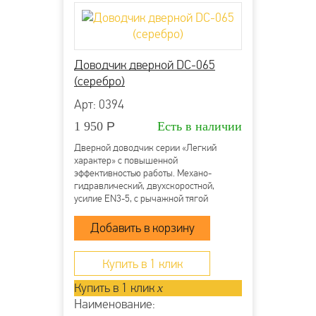
Оплата по счету для юридических лиц
Банковский перевод на карту
Более детально со способами доставки можно
Доводчик дверной DC-065
ознакомиться
здесь
(серебро)
Арт: 0394
1 950
Р
Есть в наличии
Дверной доводчик серии «Легкий
характер» с повышенной
эффективностью работы. Механо-
гидравлический, двухскоростной,
усилие EN3-5, с рычажной тягой
Купить в 1 клик
Купить в 1 клик
x
Наименование: