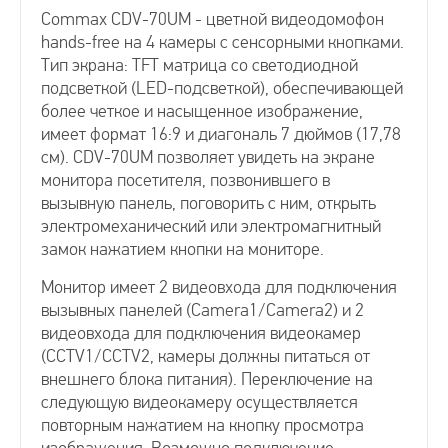
Commax CDV-70UM - цветной видеодомофон
hands-free на 4 камеры с сенсорными кнопками.
Видеодомофоны для квартиры
Тип экрана: TFT матрица со светодиодной
подсветкой (LED-подсветкой), обеспечивающей
более четкое и насыщенное изображение,
Видеозвонки для квартиры
имеет формат 16:9 и диагональ 7 дюймов (17,78
см). CDV-70UM позволяет увидеть на экране
монитора посетителя, позвонившего в
Видеодомофоны для частного дома
вызывную панель, поговорить с ним, открыть
электромеханический или электромагнитный
замок нажатием кнопки на мониторе.
Видеодомофоны для офиса
Монитор имеет 2 видеовхода для подключения
вызывных панелей (Camera1/Camera2) и 2
Видеодомофоны с трубкой
видеовхода для подключения видеокамер
(CCTV1/CCTV2, камеры должны питаться от
Видеодомофоны с записью
внешнего блока питания). Переключение на
следующую видеокамеру осуществляется
повторным нажатием на кнопку просмотра
Видеодомофоны с памятью