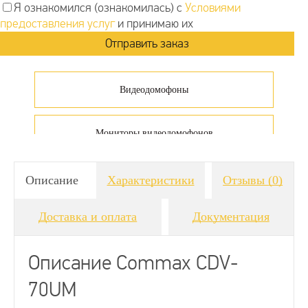
Я ознакомился (ознакомилась) с
Условиями
предоставления услуг
и принимаю их
Видеодомофоны
Мониторы видеодомофонов
Видеодомофоны для дачи
Описание
Характеристики
Отзывы
(0)
Доставка и оплата
Документация
Аналоговые видеодомофоны
Описание Commax CDV-
Видеодомофоны Commax
70UM
Видеодомофоны 7 дюймов (18 см.)