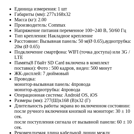
Единица измерения: 1 шт
Габариты (мм): 277x168x32
Масса (кг): 2.00
Производитель: Commax
Напряжение питания переменное 100~240 В, 50/60 Гц
Тип крепления: Накладное крепление
Расстояние: Вызывная панель: 50 м(Ø 0.65),аудиотрубка:
20м (Ø 0.65)
Подключение смартфона: WIFI (точка доступа) или 3G /
LTE
Память(8 Гбайт SD Card включена в комплект
поставки): Фото : 500 кадров, видео: 500 минут
ЖК-дисплей: 7 дюймовый
Проводка:
монитор-вызывная панель: 4провода
монитор-аудиотрубка: 4провода
Операционная система: Android OS, iOS
Размеры (мм): 277(Ш)x168 (В)x32 (Г)
Длительность работы экрана во включенном состоянии:
после ручного включения кнопкой на мониторе: 30 ± 10
сек.
после поступления сигнала от вызывной панели: 60 ± 10
сек.
Рекомендуемая длина кабельной линии между