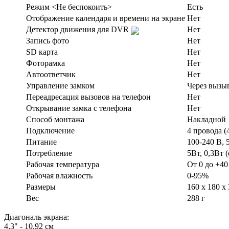
Режим <Не беспокоить>
Есть
Отображение календаря и времени на экране
Нет
Детектор движения для DVR
Нет
Запись фото
Нет
SD карта
Нет
Фоторамка
Нет
Автоответчик
Нет
Управление замком
Через вызы
Переадресация вызовов на телефон
Нет
Открывание замка с телефона
Нет
Способ монтажа
Накладной
Подключение
4 провода (
Питание
100-240 В, 
Потребление
5Вт, 0,3Вт 
Рабочая температура
От 0 до +40
Рабочая влажность
0-95%
Размеры
160 х 180 х
Вес
288 г
Диагональ экрана:
4,3" - 10,92 см