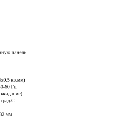
вную панель
4х0,5 кв.мм)
50-60 Гц
(ожидание)
 град.С
 32 мм