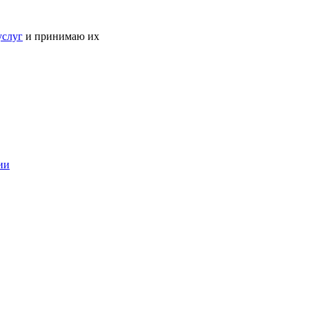
услуг
и принимаю их
ии