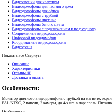
Видеозвонки для квартиры
Видеодомофоны для частного дома
Видеодомофоны для офиса
Видеодомофоны с трубкой
Видеодомофоны цветные
Видеодомофоны белого цвета
Видеодомофоны с подключением к подъездному
Сопряженные видеодомофоны
Цифровой видеодомофон
Координатные видеодомофоны
Видеофоны
Показать все
Свернуть
Описание
Характеристики
Отзывы
(0)
Доставка и оплата
Особенности:
Монитор цветного видеодомофона с трубкой на магните, экран
PAL/NTSC, 2 панели, 2 камеры, до 4-х шт. в параллель. Питан
Особенности: