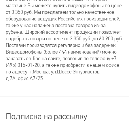
монитор
монитор
магазине Вы можете купить видеодомофоны по цене
Количество:
Количество:
от 3 350 руб. Мы предлагаем только качественное
оборудование ведущих Российских производителей,
Имя
Имя
также у нас налажена поставка товаров из-за
рубежа. Широкий ассортимент продукции позволяет
подобрать товары по цене от 3 350 руб. до 60 900 руб.
Email
Email
Поставки производятся регулярно и без задержек.
Видеодомофоны (более 444 наименований) можно
Телефон
Телефон
заказать on-line на сайте, позвонив по телефону +7
(495) 015-01-20, а также приобрести в нашем офисе
по адресу: г.Москва, ул.Шоссе Энтузиастов,
Комментарий к заказу
Комментарий к заказу
д.7А, офис А7/25
Подписка на рассылку
Я ознакомился
Я ознакомился