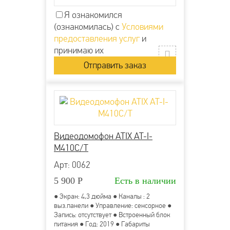
Я ознакомился
(ознакомилась) с
Условиями
предоставления услуг
и
принимаю их
Видеодомофон ATIX AT-I-
М410C/T
Арт: 0062
5 900
Р
Есть в наличии
● Экран: 4,3 дюйма ● Каналы : 2
выз.панели ● Управление: сенсорное ●
Запись: отсутствует ● Встроенный блок
питания ● Год: 2019 ● Габариты