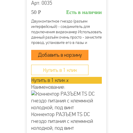
Арт: 0035
50
Р
Есть в наличии
Двухконтактное гнездо (разъем
интерфейсный) - соединитель для
подключения видеокамер Использовать
данный разъём очень просто - зачистите
провод, установите его в пазы и
затяните винты. Клеммная колодка
надёжно зафиксирует проводник и
обеспечит прекрасный контакт. Монтаж
возможно осуществлять с...
Купить в 1 клик
Купить в 1 клик
x
Наименование:
Коннектор РАЗЪЕМ TS DC
гнездо питания с клеммной
колодкой, под винт