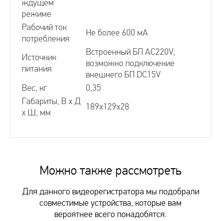
ждущем
режиме
Рабочий ток
Не более 600 мА
потребления
Встроенный БП АС220V,
Источник
возможно подключение
питания
внешнего БП DC15V
Вес, кг
0,35
Габариты, В х Д
189х129х28
х Ш, мм
Диагональ экрана:
СПОСОБЫ ДОСТАВКИ
5" - 12,7 см
Тип экрана:
TFT LCD
Можно также рассмотреть
Самовывоз в Москве
Самовывоз в Санкт-Питербурге
Формат видеосигнала:
Аналог
Для данного видеорегистратора мы подобрали
Самовывоз в пунктах выдачи заказов СДЭК
Управление:
механические кнопки
совместимые устройства, которые вам
Доставка транспортными компаниями
Запись:
запись по вызову
вероятнее всего понадобятся.
Доставка курьером Достависта