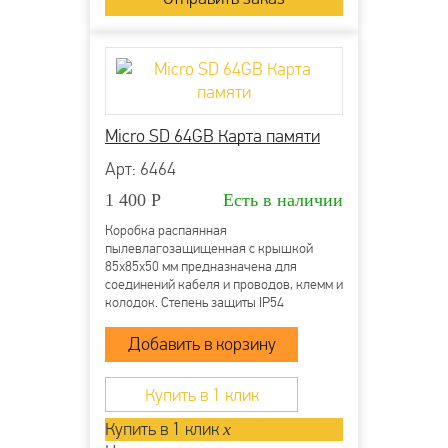
Micro SD 64GB Карта памяти
Арт: 6464
1 400
Р
Есть в наличии
Коробка распаянная
пылевлагозащищенная с крышкой
85х85х50 мм предназначена для
соединений кабеля и проводов, клемм и
колодок. Степень защиты IP54
напряжение 400В гарантирует защиту
от ударов, пыли и влаги. Она
производится из прочного пластика
полипропилена и применяется для
открытой проводки....
Купить в 1 клик
Купить в 1 клик
x