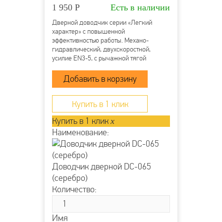
Количество доп.видеокамер :
1 камера
1 950
Р
Есть в наличии
Материал корпуса:
пластик
Дверной доводчик серии «Легкий
Цвет корпуса:
шампань
характер» с повышенной
эффективностью работы. Механо-
Корпус:
пластик
гидравлический, двухскоростной,
усилие EN3-5, с рычажной тягой
Подключение параллельных мониторов:
без
интеркома
Переадресация вызовов на телефон:
нет
Купить в 1 клик
Купить в 1 клик
x
Наименование:
Доводчик дверной DC-065
(серебро)
Количество:
Имя