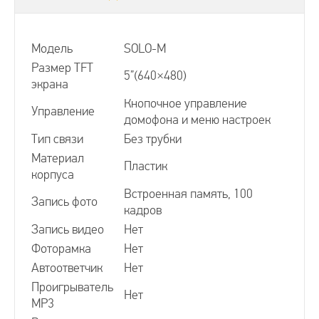
Аналоговые видеодомофоны
Модель
SOLO-М
Размер TFT
5”(640×480)
экрана
Видеодомофоны MAJOR
Кнопочное управление
Управление
домофона и меню настроек
Видеодомофоны для квартиры
Тип связи
Без трубки
Материал
Пластик
корпуса
Видеодомофоны для частного дома
Встроенная память, 100
Запись фото
кадров
Видеодомофоны для офиса
Запись видео
Нет
Фоторамка
Нет
Видеодомофоны без трубки
Автоответчик
Нет
Проигрыватель
Нет
MP3
Видеодомофоны с записью