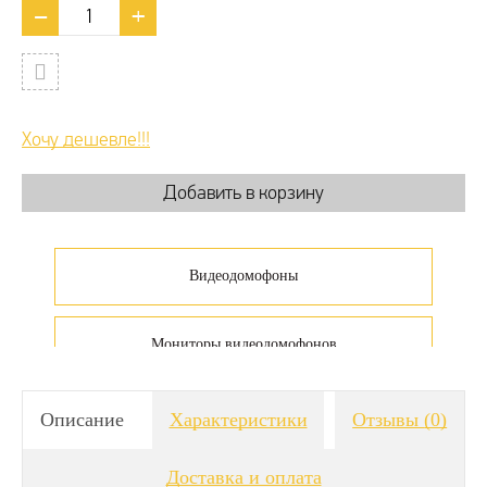
Хочу дешевле!!!
Видеодомофоны
Мониторы видеодомофонов
Видеодомофоны недорогие
Описание
Характеристики
Отзывы
(0)
Доставка и оплата
Видеодомофоны для дачи