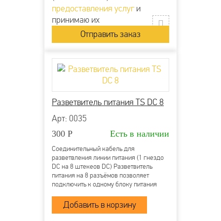
предоставления услуг
и
принимаю их
Разветвитель питания TS DC 8
Арт: 0035
300
Р
Есть в наличии
Соединительный кабель для
разветвления линии питания (1 гнездо
DC на 8 штекеов DC) Разветвитель
питания на 8 разъёмов позволяет
подключить к одному блоку питания
несколько камер или микрофонов Вход:
Гнездо питания DC типа «мама»
(внутренний контакт 2.1 мм) Выход: 8
штекеров питания DC...