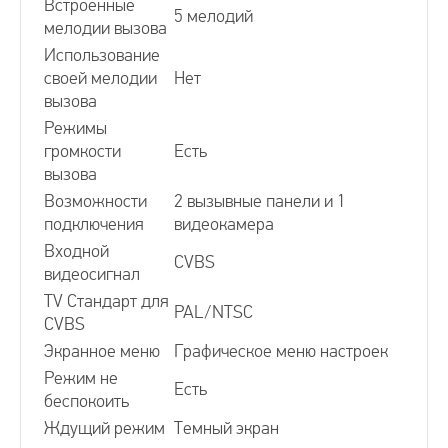
Встроенные
5 мелодий
мелодии вызова
Видеодомофоны с памятью
Использование
своей мелодии
Нет
вызова
Видеодомофоны цветные
Режимы
громкости
Есть
вызова
Видеодомофоны с подключением к подъездному
Возможности
2 вызывные панели и 1
подключения
видеокамера
Сопряженные видеодомофоны
Входной
CVBS
видеосигнал
TV Стандарт для
Цифровой видеодомофон
PAL/NTSC
CVBS
Экранное меню
Графическое меню настроек
Координатные видеодомофоны
Режим не
Есть
беспокоить
Ждущий режим
Темный экран
Видеофоны