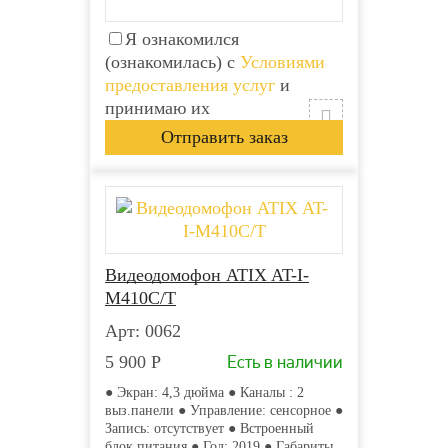
Я ознакомился
(ознакомилась) с
Условиями
предоставления услуг
и
принимаю их
Видеодомофон ATIX AT-I-
М410C/T
Арт: 0062
Есть в наличии
5 900
Р
● Экран: 4,3 дюйма ● Каналы : 2
выз.панели ● Управление: сенсорное ●
Запись: отсутствует ● Встроенный
блок питания ● Год: 2019 ● Габариты