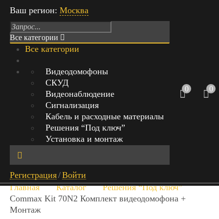
Ваш регион:
Москва
Все категории
Все категории
Режим работы: Пн-Вс с 9:00 до 21:00
Видеодомофоны
СКУД
г.Москва, Михайловский проезд,
0
0
Видеонаблюдение
д.1 стр.1, офис 429
Сигнализация
Кабель и расходные материалы
+7 (999) 842-40-20
0
Решения “Под ключ”
0 руб.
Установка и монтаж
Обратный звонок
Найт
Регистрация
/
Войти
и
Главная
Каталог
Решения “Под ключ”
Commax Kit 70N2 Комплект видеодомофона +
Монтаж