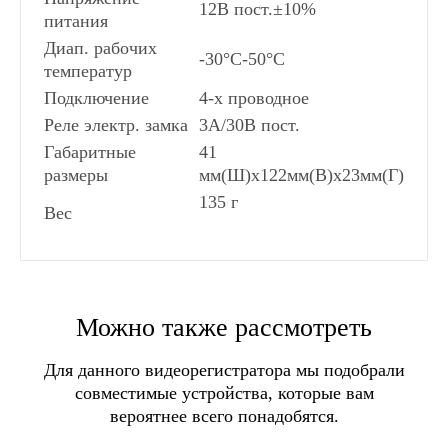
12В пост.±10%
питания
Диап. рабочих
-30°C-50°C
температур
Подключение
4-х проводное
Реле электр. замка
3А/30В пост.
Габаритные
41
размеры
мм(Ш)х122мм(В)х23мм(Г)
135 г
Вес
Диагональ экрана:
СПОСОБЫ ДОСТАВКИ
7" - 17,78 см
Управление:
сенсорные кнопки
Можно также рассмотреть
Самовывоз в Москве
Самовывоз в Санкт-Питербурге
Запись:
без записи
Для данного видеорегистратора мы подобрали
Самовывоз в пунктах выдачи заказов
Количество каналов для выз.панелей:
2
совместимые устройства, которые вам
СДЭК
панели вызова
вероятнее всего понадобятся.
Доставка транспортными компаниями
Тип:
с трубкой
Доставка курьером Достависта