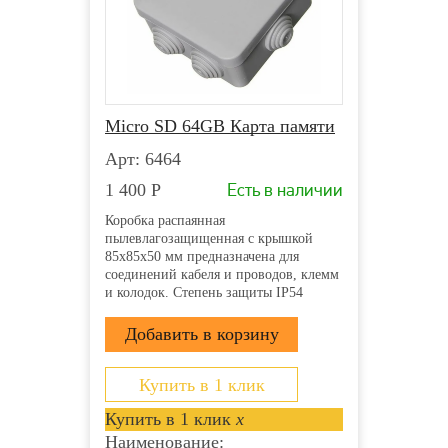
Micro SD 64GB Карта памяти
Арт: 6464
Есть в наличии
1 400
Р
Коробка распаянная
пылевлагозащищенная с крышкой
85х85х50 мм предназначена для
соединений кабеля и проводов, клемм
и колодок. Степень защиты IP54
напряжение 400В гарантирует защиту
от ударов, пыли и влаги. Она
производится из прочного пластика
полипропилена и применяется для
открытой проводки....
Купить в 1 клик
Купить в 1 клик
x
Наименование: