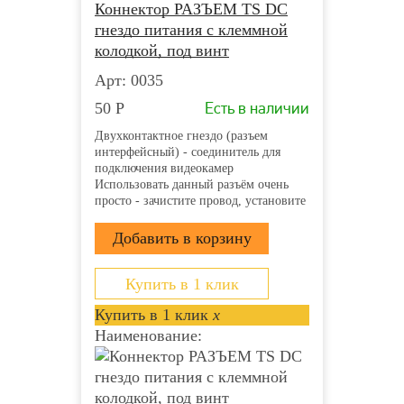
Коннектор РАЗЪЕМ TS DC
гнездо питания с клеммной
колодкой, под винт
Арт: 0035
Есть в наличии
50
Р
Двухконтактное гнездо (разъем
интерфейсный) - соединитель для
подключения видеокамер
Использовать данный разъём очень
просто - зачистите провод, установите
его в пазы и затяните винты.
Клеммная колодка надёжно
зафиксирует проводник и обеспечит
прекрасный контакт. Монтаж
возможно осуществлять с...
Купить в 1 клик
Купить в 1 клик
x
Наименование: