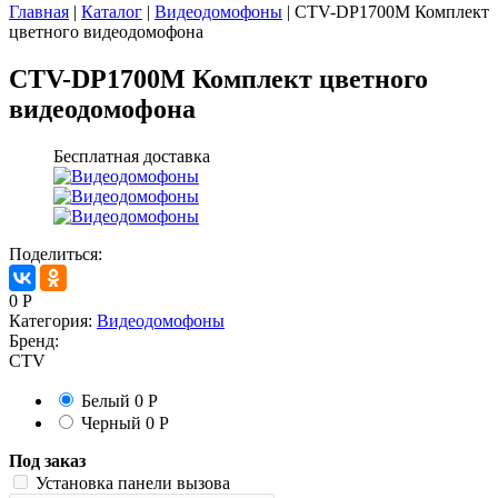
Главная
|
Каталог
|
Видеодомофоны
|
CTV-DP1700M Комплект
цветного видеодомофона
CTV-DP1700M Комплект цветного
видеодомофона
Бесплатная доставка
Поделиться:
0
Р
Категория:
Видеодомофоны
Бренд:
CTV
Белый
0
Р
Черный
0
Р
Под заказ
Установка панели вызова