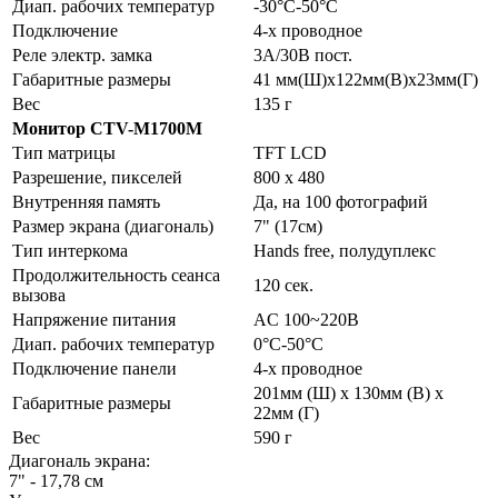
Диап. рабочих температур
-30°C-50°C
Подключение
4-х проводное
Реле электр. замка
3А/30В пост.
Габаритные размеры
41 мм(Ш)х122мм(В)х23мм(Г)
Вес
135 г
Монитор CTV-M1700M
Тип матрицы
TFT LCD
Разрешение, пикселей
800 х 480
Внутренняя память
Да, на 100 фотографий
Размер экрана (диагональ)
7" (17см)
Тип интеркома
Hands free, полудуплекс
Продолжительность сеанса
120 сек.
вызова
Напряжение питания
AC 100~220В
Диап. рабочих температур
0°C-50°C
Подключение панели
4-х проводное
201мм (Ш) x 130мм (В) x
Габаритные размеры
22мм (Г)
Вес
590 г
Диагональ экрана:
7" - 17,78 см