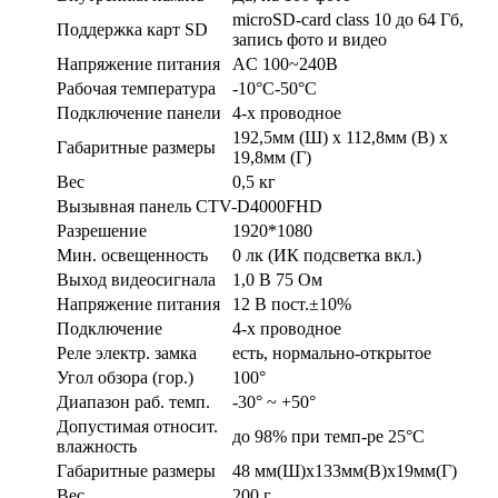
microSD-card class 10 до 64 Гб,
Поддержка карт SD
запись фото и видео
Напряжение питания
AC 100~240В
Рабочая температура
-10°C-50°C
Подключение панели
4-х проводное
192,5мм (Ш) x 112,8мм (В) x
Габаритные размеры
19,8мм (Г)
Вес
0,5 кг
Вызывная панель CTV-D4000FHD
Разрешение
1920*1080
Мин. освещенность
0 лк (ИК подсветка вкл.)
Выход видеосигнала
1,0 В 75 Ом
Напряжение питания
12 В пост.±10%
Подключение
4-х проводное
Реле электр. замка
есть, нормально-открытое
Угол обзора (гор.)
100°
Диапазон раб. темп.
-30° ~ +50°
Допустимая относит.
до 98% при темп-ре 25°C
влажность
Габаритные размеры
48 мм(Ш)х133мм(В)х19мм(Г)
Вес
200 г