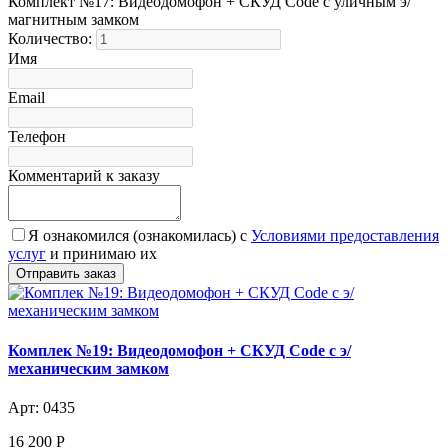
Комплект №17: Видеодомофон + СКУД Code с уличным э/
магнитным замком
Количество:
Имя
Email
Телефон
Комментарий к заказу
Я ознакомился (ознакомилась) с
Условиями предоставления
услуг
и принимаю их
Комплек №19: Видеодомофон + СКУД Code с э/
механическим замком
Арт: 0435
16 200
Р