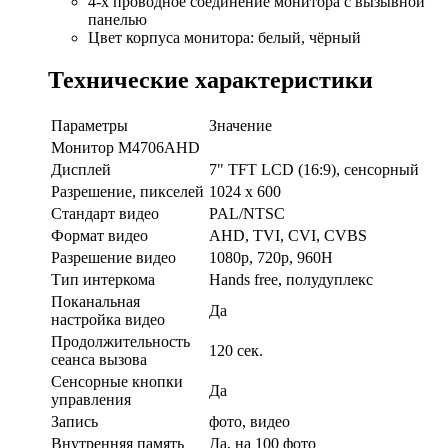
4-х проводное соединение монитора с вызывной
панелью
Цвет корпуса монитора: белый, чёрный
Технические характеристики
Параметры
Значение
Монитор M4706AHD
Дисплей
7" TFT LCD (16:9), сенсорный
Разрешение, пикселей
1024 x 600
Стандарт видео
PAL/NTSC
Формат видео
AHD, TVI, CVI, CVBS
Разрешение видео
1080p, 720р, 960H
Тип интеркома
Hands free, полудуплекс
Поканальная
Да
настройка видео
Продолжительность
120 сек.
сеанса вызова
Сенсорные кнопки
Да
управления
Запись
фото, видео
Внутренняя память
Да, на 100 фото