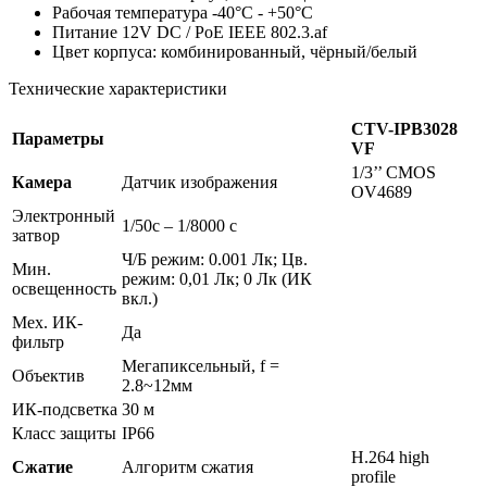
Рабочая температура -40°C - +50°C
Питание 12V DC / PoE IEEE 802.3.af
Цвет корпуса: комбинированный, чёрный/белый
Технические характеристики
CTV-IPB3028
Параметры
VF
1/3’’ CMOS
Камера
Датчик изображения
OV4689
Электронный
1/50c – 1/8000 c
затвор
Ч/Б режим: 0.001 Лк; Цв.
Мин.
режим: 0,01 Лк; 0 Лк (ИК
освещенность
вкл.)
Мех. ИК-
Да
фильтр
Мегапиксельный, f =
Объектив
2.8~12мм
ИК-подсветка
30 м
Класс защиты
IP66
H.264 high
Сжатие
Алгоритм сжатия
profile