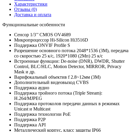
Характеристики
Отзывы
(0)
Доставка и оплата
Функциональные особенности
Сенсор 1/3’’ CMOS OV4689
Микропроцессор Hi-Silicon Hi3516D
Поддержка ONVIF Profile S
Разрешение основного потока 2048*1536 (3M), передача
со скоростью 25 к/с, 1920*1080 (2Мп) 25 к/с
Встроенные функции: De-noise (DNR), DWDR, Shutter
Control, BLC/HLC, Motion Detector, MIRROR, Privacy
Mask и др.
Варифокальный объектив f 2.8~12мм (3М)
Дополнительный видеовыход CVBS
Поддержка аудио
Поддержка тройного потока (Triple Stream):
H.264/MJPEG
Поддержка протоколов передачи данных в режимах
Unicast и Multicast
Поддержка технологии PoE
Поддержка Р2Р
Поддержка API
Металлический корпус, класс защиты IP66