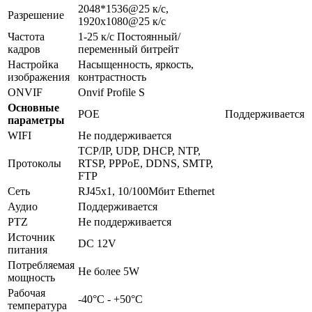
2048*1536@25 к/с,
Разрешение
1920х1080@25 к/с
Частота
1-25 к/с Постоянный/
кадров
переменный битрейт
Настройка
Насыщенность, яркость,
изображения
контрастность
ONVIF
Onvif Profile S
Основные
POE
Поддерживается
параметры
WIFI
Не поддерживается
TCP/IP, UDP, DHCP, NTP,
Протоколы
RTSP, PPPoE, DDNS, SMTP,
FTP
Сеть
RJ45x1, 10/100Мбит Ethernet
Аудио
Поддерживается
PTZ
Не поддерживается
Источник
DC 12V
питания
Потребляемая
Не более 5W
мощность
Рабочая
-40°C - +50°C
температура