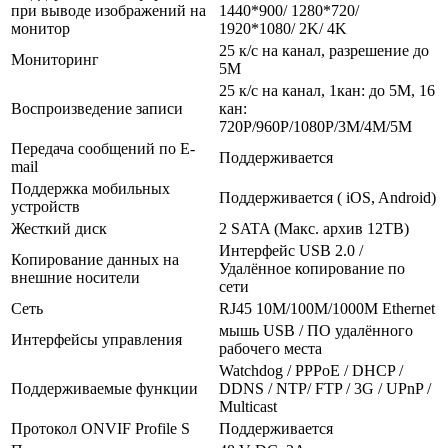
при выводе изображений на
1440*900/ 1280*720/
монитор
1920*1080/ 2K/ 4K
25 к/с на канал, разрешение до
Мониторинг
5M
25 к/с на канал, 1кан: до 5М, 16
Воспроизведение записи
кан:
720P/960P/1080P/3М/4М/5М
Передача сообщений по E-
Поддерживается
mail
Поддержка мобильных
Поддерживается ( iOS, Android)
устройств
Жесткий диск
2 SATA (Maкс. архив 12TB)
Интерфейс USB 2.0 /
Копирование данных на
Удалённое копирование по
внешние носители
сети
Сеть
RJ45 10M/100M/1000M Ethernet
мышь USB / ПО удалённого
Интерфейсы управления
рабочего места
Watchdog / PPPoE / DHCP /
Поддерживаемые функции
DDNS / NTP/ FTP / 3G / UPnP /
Multicast
Протокол ONVIF Profile S
Поддерживается