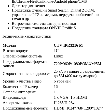
IE/Chrome/Firefox/iPhone/Android phone/CMS
Детектор движения
Поддержка функций Smart Search, Digital ZOOM,
управление PTZ-камерами, передача сообщений по
Email и др.
Встроенная система самодиагностики
Поддержка стандарта ONVIF Profile S
Технические характеристики
Модель
CTV-IPR3216 M
Высота корпуса
1U
Операционная система
Linux
Поддерживаемые форматы
720Р/960P/1080P/3M/4M/5M
записи
25 к/с на канал с разрешением
Скорость записи, кадров/сек
до 5М (400 к/с суммарно)
Уровни качества видео
6 уровней
Количество IP-камер
16
Сетевой интерфейс
1
Видеовыходы
1 х VGA, 1 х HDMI
Алгоритм сжатия
H.265/H.264
Поддерживаемые форматы
HDMI: 1024*768/ 1280*1024/