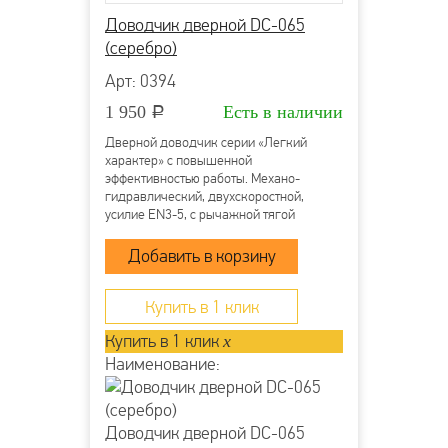
Более детально со способами доставки можно
Доводчик дверной DC-065
ознакомиться
здесь
(серебро)
Арт: 0394
1 950
Есть в наличии
Р
Дверной доводчик серии «Легкий
характер» с повышенной
эффективностью работы. Механо-
гидравлический, двухскоростной,
усилие EN3-5, с рычажной тягой
Купить в 1 клик
Купить в 1 клик
x
Наименование:
Доводчик дверной DC-065