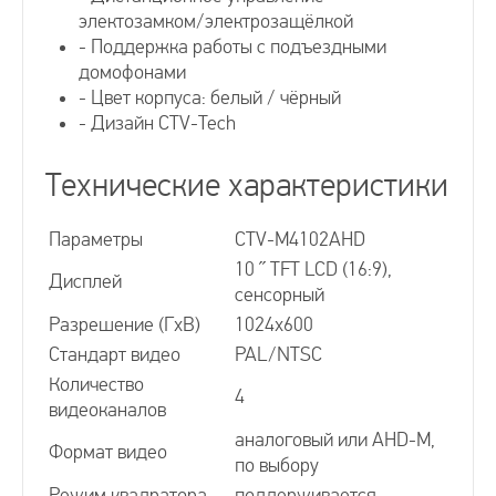
электозамком/электрозащёлкой
- Поддержка работы с подъездными
Видеодомофоны с памятью
домофонами
- Цвет корпуса: белый / чёрный
- Дизайн CTV-Tech
Видеодомофоны с SD-картой
Технические характеристики
Видеодомофоны черного цвета
Параметры
CTV-M4102AHD
10 ˝ TFT LCD (16:9),
Видеодомофоны белого цвета
Дисплей
сенсорный
Разрешение (ГхВ)
1024x600
Видеодомофоны с подключением к подъездному
Стандарт видео
PAL/NTSC
Количество
4
видеоканалов
Сопряженные видеодомофоны
аналоговый или AHD-M,
Формат видео
по выбору
Цифровой видеодомофон
Режим квадратора
поддерживается