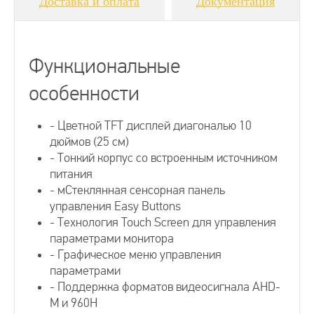
Доставка и оплата
Документация
Видеодомофоны для дачи
Видеодомофоны 10 дюймов (25 см.)
Функциональные
особенности
Аналоговые видеодомофоны
- Цветной TFT дисплей диагональю 10
HD видеодомофоны
дюймов (25 см)
- Тонкий корпус со встроенным источником
питания
AHD видеодомофоны
- мСтеклянная сенсорная панель
управления Easy Buttons
- Технология Touch Screen для управления
Видеодомофоны CTV
параметрами монитора
- Графическое меню управления
параметрами
Мониторы CTV
- Поддержка форматов видеосигнала AHD-
M и 960H
Видеодомофоны для квартиры