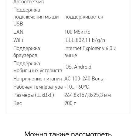
Автоответчик
Поддержка
подключения мыши
поддерживается
USB
LAN
100 Мбит/с
WiFi
IEEE 802.11 b/g/n
Поддержка
Internet Explorer v.6.0 и
браузеров
выше
Поддержка
iOS, Android
мобильных устройств
Напряжение питания
АС 100-240 Вольт
Рабочая температура
-10...+60°С
Размеры (ШхВхГ)
264,8x157,8x25,3 мм
Вес
900 г
Диагональ экрана:
СПОСОБЫ ДОСТАВКИ
10" - 25,4 см
Управление:
сенсорные кнопки, сенсорный
Можно также рассмотреть
Самовывоз в Москве