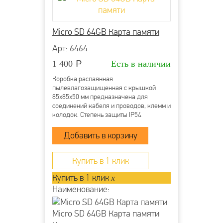
Micro SD 64GB Карта памяти
Арт: 6464
1 400
Есть в наличии
Р
Коробка распаянная
пылевлагозащищенная с крышкой
85х85х50 мм предназначена для
соединений кабеля и проводов, клемм и
колодок. Степень защиты IP54
напряжение 400В гарантирует защиту
от ударов, пыли и влаги. Она
производится из прочного пластика
полипропилена и применяется для
открытой проводки....
Купить в 1 клик
Купить в 1 клик
x
Наименование:
Micro SD 64GB Карта памяти