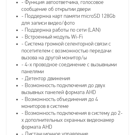
- Функция автоответчика, голосовое
сообщение об открытии двери
- Поддержка карт памяти microSD 128Gb
Видеозвонки для квартиры
для записи видео/фото
- Поддержка работы по сети (LAN)
- Встроенный модуль Wi-Fi
Видеодомофоны для частного дома
- Система громкой селекторной связи с
посетителем с возможностью передачи
Видеодомофоны для офиса
вызова на другой монитор/ы
- 4-х проводное соединение с вызывными
панелями
Видеодомофоны без трубки
- Детектор движения
- Возможность подключения до двух
вызывных панелей формата AHD
Видеодомофоны с Wi-Fi
- Возможность объединения до 4
мониторов в системе
- Возможность подключения в систему до 2-
Видеодомофоны с записью
х дополнительных охранных видеокамер
формата AHD
Видеодомофоны с датчиком движения
- Дистанционное управление