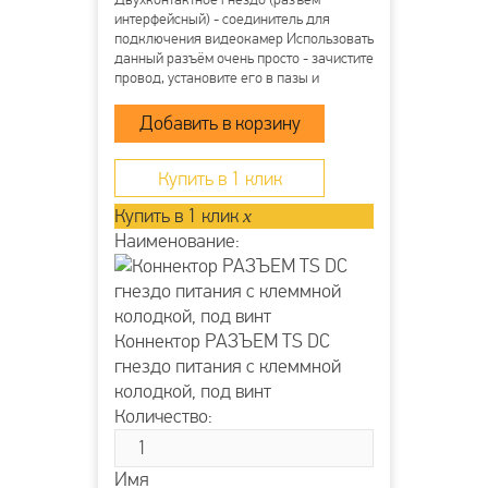
интерфейсный) - соединитель для
подключения видеокамер Использовать
данный разъём очень просто - зачистите
провод, установите его в пазы и
затяните винты. Клеммная колодка
надёжно зафиксирует проводник и
обеспечит прекрасный контакт. Монтаж
возможно осуществлять с...
Купить в 1 клик
Купить в 1 клик
x
Наименование:
Коннектор РАЗЪЕМ TS DC
гнездо питания с клеммной
колодкой, под винт
Количество:
Имя