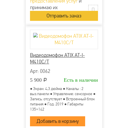
предоставления услуг
и
принимаю их
Видеодомофон ATIX AT-I-
М410C/T
Арт: 0062
5 900
Есть в наличии
Р
● Экран: 4,3 дюйма ● Каналы : 2
выз.панели ● Управление: сенсорное ●
Запись: отсутствует ● Встроенный блок
питания ● Год: 2019 ● Габариты
135×142