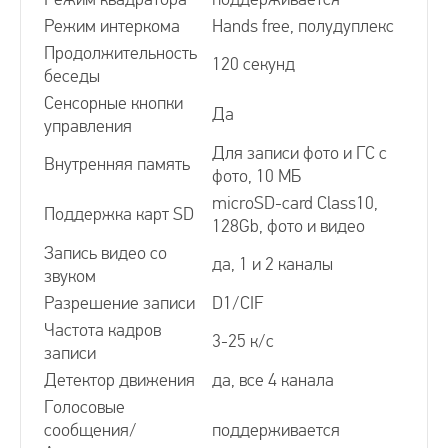
Режим интеркома
Hands free, полудуплекс
Координатные видеодомофоны
Продолжительность
120 секунд
беседы
Сенсорные кнопки
Видеофоны
Да
управления
Для записи фото и ГС с
Внутренняя память
фото, 10 МБ
Видеодомофоны с квадратором
microSD-card Class10,
Поддержка карт SD
128Gb, фото и видео
Запись видео со
да, 1 и 2 каналы
звуком
Разрешение записи
D1/CIF
Частота кадров
3-25 к/с
записи
Детектор движения
да, все 4 канала
Голосовые
сообщения/
поддерживается