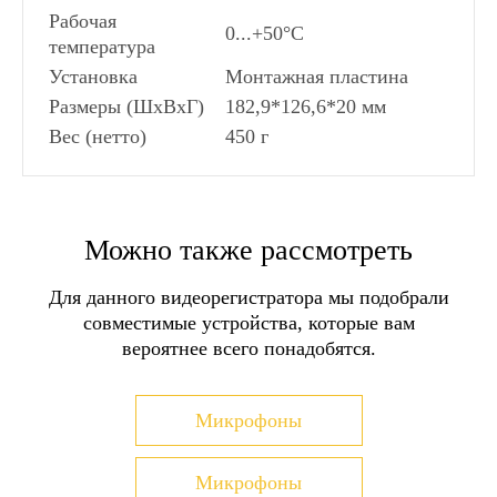
Рабочая
0...+50°С
температура
Установка
Монтажная пластина
Размеры (ШхВхГ)
182,9*126,6*20 мм
Вес (нетто)
450 г
Диагональ экрана:
СПОСОБЫ ДОСТАВКИ
7" - 17,78 см
Управление:
сенсорные кнопки
Можно также рассмотреть
Самовывоз в Москве
Самовывоз в Санкт-Питербурге
Запись:
запись по вызову, запись по
Для данного видеорегистратора мы подобрали
Самовывоз в пунктах выдачи заказов
детектору движения, запись по принуждению
совместимые устройства, которые вам
СДЭК
Количество каналов для выз.панелей:
2
вероятнее всего понадобятся.
Доставка транспортными компаниями
панели вызова
Доставка курьером Достависта
Тип:
без трубки
Доставка Почтой России
Микрофоны
Память:
без памяти
Более детально со способами доставки можно
Количество доп.видеокамер :
2 камеры
ознакомиться
здесь
Микрофоны
Материал корпуса:
пластик, стекло, металл