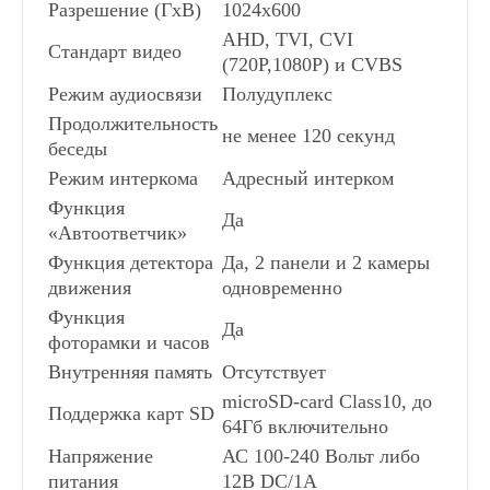
Разрешение (ГхВ)
1024x600
AHD, TVI, CVI
Стандарт видео
Сопряженные видеодомофоны
(720P,1080P) и CVBS
Режим аудиосвязи
Полудуплекс
Продолжительность
Цифровой видеодомофон
не менее 120 секунд
беседы
Режим интеркома
Адресный интерком
Координатные видеодомофоны
Функция
Да
«Автоответчик»
Функция детектора
Да, 2 панели и 2 камеры
Видеофоны
движения
одновременно
Функция
Да
фоторамки и часов
Внутренняя память
Отсутствует
microSD-card Class10, до
Поддержка карт SD
64Гб включительно
Напряжение
АС 100-240 Вольт либо
питания
12В DC/1A