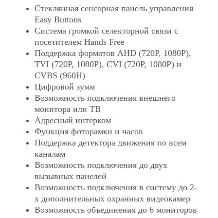
Мониторы CTV
Стеклянная сенсорная панель управления
Easy Buttons
Система громкой селекторной связи с
Видеодомофоны 7 дюймов (18 см.)
посетителем Hands Free
Поддержка форматов AHD (720P, 1080P),
TVI (720P, 1080P), CVI (720P, 1080P) и
Видеодомофоны для квартиры
CVBS (960H)
Цифровой зумм
Видеозвонки для квартиры
Возможность подключения внешнего
монитора или ТВ
Адресный интерком
Видеодомофоны для частного дома
Функция фоторамки и часов
Поддержка детектора движения по всем
каналам
Видеодомофоны для офиса
Возможность подключения до двух
вызывных панелей
Видеодомофоны без трубки
Возможность подключения в систему до 2-
х дополнительных охранных видеокамер
Возможность объединения до 6 мониторов
Видеодомофоны с записью