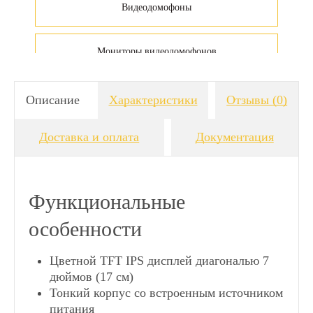
Видеодомофоны
Мониторы видеодомофонов
Видеодомофоны для дачи
Описание
Характеристики
Отзывы
(0)
Доставка и оплата
Документация
Аналоговые видеодомофоны
HD видеодомофоны
Функциональные
особенности
AHD видеодомофоны
Цветной TFT IPS дисплей диагональю 7
Видеодомофоны CTV
дюймов (17 см)
Тонкий корпус со встроенным источником
питания