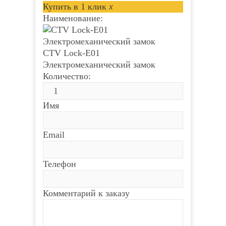
Видеодомофон Tantos
Видеодомофон Tantos
Купить в 1 клик
x
SHERLOCK
SHERLOCK
Наименование:
Количество:
Количество:
CTV Lock-E01
Имя
Имя
Электромеханический замок
Количество:
Email
Email
Имя
Телефон
Телефон
Email
Комментарий к заказу
Комментарий к заказу
Телефон
Комментарий к заказу