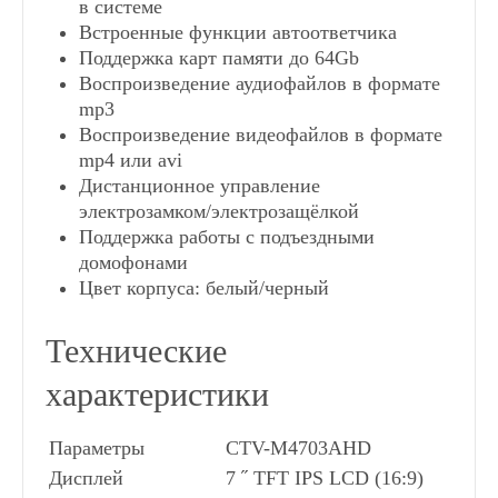
в системе
Встроенные функции автоответчика
Поддержка карт памяти до 64Gb
Видеодомофоны с датчиком движения
Воспроизведение аудиофайлов в формате
mp3
Воспроизведение видеофайлов в формате
Видеодомофоны с памятью
mp4 или avi
Дистанционное управление
Видеодомофоны с SD-картой
электрозамком/электрозащёлкой
Поддержка работы с подъездными
домофонами
Видеодомофоны цветные
Цвет корпуса: белый/черный
Технические
Видеодомофоны черного цвета
характеристики
Видеодомофоны белого цвета
Параметры
CTV-M4703AHD
Дисплей
7 ˝ TFT IPS LCD (16:9)
Видеодомофоны с подключением к подъездному