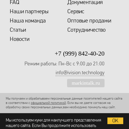
FAQ
Документация
Наши партнеры
Сервис
Наша команда
Оптовые продажи
Статьи
Сотрудничество
Новости
+7 (999) 842-40-20
Режим работы: Пн-Вс с 9:00 до 21:00
info@ivision.technology
markintalk.ru
Мы получаем и обрабатываем персональные данные посетителей нашего сайта
в соответствии с
официальной политикой
. Если вы не даете согласия на
обработку своих персональных данных,вам необходимо покинуть наш сайт.
Мы используем куки для наилучшего представления
OK
нашего сайта. Если Вы продолжите использовать