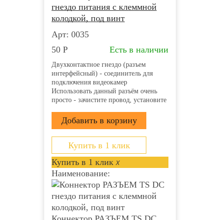
гнездо питания с клеммной
колодкой, под винт
Арт: 0035
50
Р
Есть в наличии
Двухконтактное гнездо (разъем
интерфейсный) - соединитель для
подключения видеокамер
Использовать данный разъём очень
просто - зачистите провод, установите
его в пазы и затяните винты.
Клеммная колодка надёжно
зафиксирует проводник и обеспечит
прекрасный контакт. Монтаж
возможно осуществлять с...
Купить в 1 клик
Купить в 1 клик
x
Наименование:
Коннектор РАЗЪЕМ TS DC