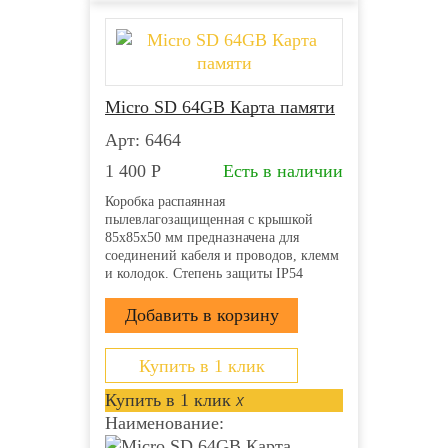
Micro SD 64GB Карта памяти
Арт: 6464
1 400
Р
Есть в наличии
Коробка распаянная
пылевлагозащищенная с крышкой
85х85х50 мм предназначена для
соединений кабеля и проводов, клемм
и колодок. Степень защиты IP54
напряжение 400В гарантирует защиту
от ударов, пыли и влаги. Она
производится из прочного пластика
полипропилена и применяется для
открытой проводки....
Купить в 1 клик
Купить в 1 клик
x
Наименование: