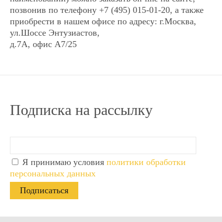
сенсорное ● Запись:отсутствует ●
сенсорное ● Запись:отсутствует ●
позвонив по телефону +7 (495) 015-01-20, а также
Внешний блок питания ● Год: 2016
Внешний блок питания ● Год: 2016
приобрести в нашем офисе по адресу: г.Москва,
ул.Шоссе Энтузиастов,
д.7А, офис А7/25
Купить в 1 клик
Купить в 1 клик
Купить в 1 клик
Купить в 1 клик
x
x
Наименование:
Наименование:
Подписка на рассылку
Видеодомофон Tantos
Видеодомофон Tantos
SHERLOCK
SHERLOCK
Количество:
Количество:
Я принимаю условия
политики обработки
Имя
Имя
персональных данных
Email
Email