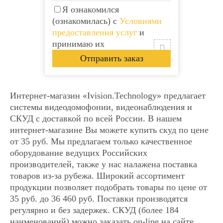
Я ознакомился
(ознакомилась) с
Условиями
предоставления услуг
и
принимаю их
Интернет-магазин «Ivision.Technology» предлагает
системы видеодомофонии, видеонаблюдения и
СКУД с доставкой по всей России. В нашем
интернет-магазине Вы можете купить скуд по цене
от 35 руб. Мы предлагаем только качественное
Видеодомофон Tantos
Видеодомофон Tantos
оборудование ведущих Российских
SHERLOCK
SHERLOCK
производителей, также у нас налажена поставка
товаров из-за рубежа. Широкий ассортимент
Арт: 0291
Арт: 0291
продукции позволяет подобрать товары по цене от
14 887
14 887
Р
Р
Есть в наличии
Есть в наличии
35 руб. до 36 460 руб. Поставки производятся
● Экран: 10 дюймов ● Каналы:2
● Экран: 10 дюймов ● Каналы:2
регулярно и без задержек. СКУД (более 184
панели,2 камеры ● Управление:
панели,2 камеры ● Управление:
наименований) можно заказать on-line на сайте,