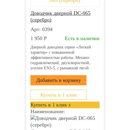
Банковский перевод на карту
Доводчик дверной DC-065
Более детально со способами доставки можно
(серебро)
ознакомиться
здесь
Арт: 0394
1 950
Р
Есть в наличии
Дверной доводчик серии «Легкий
характер» с повышенной
эффективностью работы. Механо-
гидравлический, двухскоростной,
усилие EN3-5, с рычажной тягой
Купить в 1 клик
Купить в 1 клик
x
Наименование: