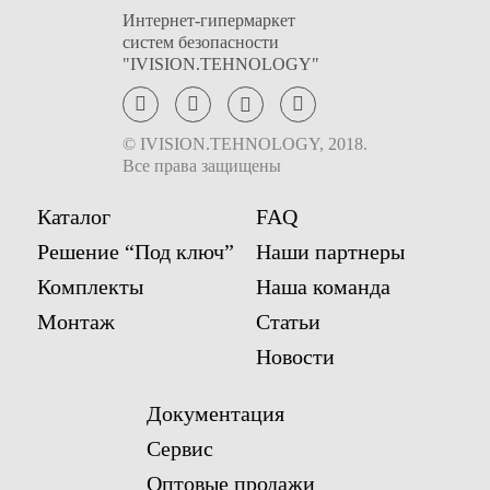
Телефон
Телефон
Интернет-гипермаркет
систем безопасности
"IVISION.TEHNOLOGY"
Комментарий к заказу
Комментарий к заказу
© IVISION.TEHNOLOGY, 2018.
Все права защищены
Каталог
FAQ
Решение “Под ключ”
Наши партнеры
Я ознакомился
Я ознакомился
Комплекты
Наша команда
(ознакомилась) с
(ознакомилась) с
Условиями
Условиями
предоставления услуг
предоставления услуг
и
и
Монтаж
Статьи
принимаю их
принимаю их
Новости
Документация
новинка
новинка
Сервис
Оптовые продажи