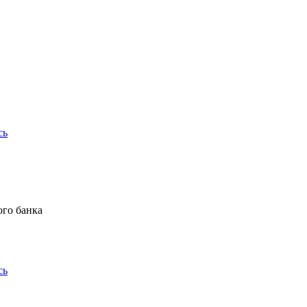
сь
ого банка
сь