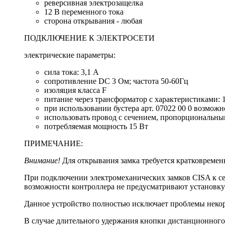
реверсивная электрозащелка
12 В переменного тока
сторона открывания - любая
ПОДКЛЮЧЕНИЕ К ЭЛЕКТРОСЕТИ
электрические параметры:
сила тока: 3,1 А
сопротивление DC 3 Ом; частота 50-60Гц
изоляция класса F
питание через трансформатор с характеристиками:
при использовании бустера арт. 07022 00 0 возмож
использовать провод с сечением, пропорциональны
потребляемая мощность 15 Вт
ПРИМЕЧАНИЕ:
Внимание!
Для открывания замка требуется кратковремен
При подключении электромеханических замков CISA к сет
возможности контроллера не предусматривают установку д
Данное устройство полностью исключает проблемы некорр
В случае длительного удержания кнопки дистан­ционного 