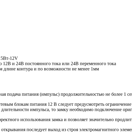
 15Bт-12V
но 12В и 24В постоянного тока или 24В переменного тока
м длине контура и по возможности не менее 1мм
ная подача питания (импульс) продол­жительностью не более 1 с
евым блокам питания 12 В следует предус­мотреть ограничение 
ли­тельности импульса, то замку необходимо под­ключение ориги
ектного использования замка и позволяет значительно продлить
открывания последует выход из строя электромагнитного элемент