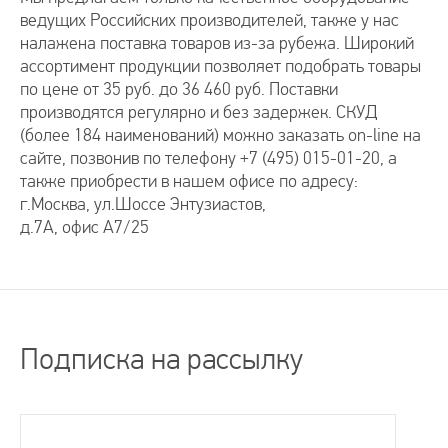
Видеодомофон Tantos
Видеодомофон Tantos
ведущих Российских производителей, также у нас
SHERLOCK
SHERLOCK
налажена поставка товаров из-за рубежа. Широкий
ассортимент продукции позволяет подобрать товары
Арт: 0291
Арт: 0291
по цене от 35 руб. до 36 460 руб. Поставки
14 887
14 887
Р
Р
Есть в наличии
Есть в наличии
производятся регулярно и без задержек. СКУД
● Экран: 10 дюймов ● Каналы:2
● Экран: 10 дюймов ● Каналы:2
(более 184 наименований) можно заказать on-line на
панели,2 камеры ● Управление:
панели,2 камеры ● Управление:
сайте, позвонив по телефону +7 (495) 015-01-20, а
сенсорное ● Запись:отсутствует ●
сенсорное ● Запись:отсутствует ●
также приобрести в нашем офисе по адресу:
Внешний блок питания ● Год: 2016
Внешний блок питания ● Год: 2016
г.Москва, ул.Шоссе Энтузиастов,
д.7А, офис А7/25
Купить в 1 клик
Купить в 1 клик
Купить в 1 клик
Купить в 1 клик
x
x
Наименование:
Наименование:
Подписка на рассылку
Видеодомофон Tantos
Видеодомофон Tantos
SHERLOCK
SHERLOCK