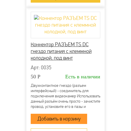
Коннектор РАЗЪЕМ TS DC
гнездо питания с клеммной
колодкой, под винт
Арт: 0035
50
Р
Есть в наличии
Двухконтактное гнездо (разъем
интерфейсный) - соединитель для
подключения видеокамер Использовать
данный разъём очень просто - зачистите
провод, установите его в пазы и
затяните винты. Клеммная колодка
надёжно зафиксирует проводник и
обеспечит прекрасный контакт. Монтаж
возможно осуществлять с...