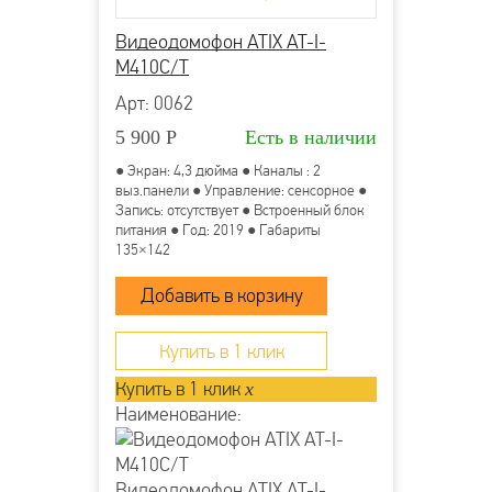
Видеодомофон ATIX AT-I-
М410C/T
Арт: 0062
5 900
Р
Есть в наличии
● Экран: 4,3 дюйма ● Каналы : 2
выз.панели ● Управление: сенсорное ●
Запись: отсутствует ● Встроенный блок
питания ● Год: 2019 ● Габариты
135×142
Купить в 1 клик
Купить в 1 клик
x
Наименование:
Видеодомофон ATIX AT-I-