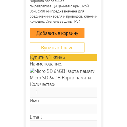
Коробка распаянная
пылевлагозащищенная с крышкой
85х85х50 мм предназначена для
соединений кабеля и проводов, клемм и
колодок. Степень защиты IP54
напряжение 400В гарантирует защиту
от ударов, пыли и влаги. Она
производится из прочного пластика
полипропилена и применяется для
открытой проводки....
Купить в 1 клик
Купить в 1 клик
x
Наименование:
Micro SD 64GB Карта памяти
Количество:
Имя
Email