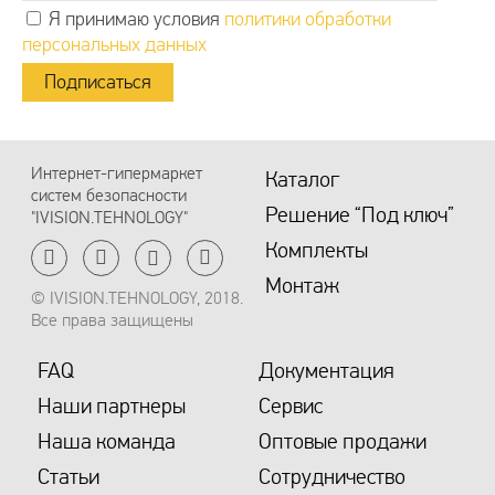
Количество:
Количество:
Я принимаю условия
политики обработки
персональных данных
Имя
Имя
Email
Email
Интернет-гипермаркет
Каталог
Телефон
Телефон
систем безопасности
Решение “Под ключ”
"IVISION.TEHNOLOGY"
Комплекты
Комментарий к заказу
Комментарий к заказу
Монтаж
© IVISION.TEHNOLOGY, 2018.
Все права защищены
FAQ
Документация
Наши партнеры
Сервис
Наша команда
Оптовые продажи
Я ознакомился
Я ознакомился
(ознакомилась) с
(ознакомилась) с
Условиями
Условиями
Статьи
Сотрудничество