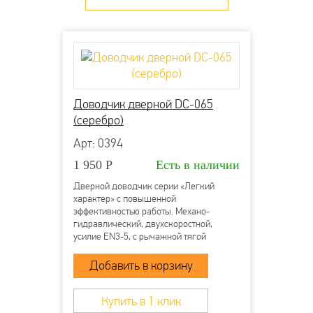
Оплата наличными через терминал
Московского кредитного банка
Оплата картой онлайн через сайт
Оплата по счету для юридических лиц
Банковский перевод на карту
Более детально со способами доставки можно
Доводчик дверной DC-065
ознакомиться
здесь
(серебро)
Арт: 0394
1 950
Р
Есть в наличии
Дверной доводчик серии «Легкий
характер» с повышенной
эффективностью работы. Механо-
гидравлический, двухскоростной,
усилие EN3-5, с рычажной тягой
Купить в 1 клик