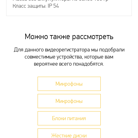
Класс защиты: IP 54
СПОСОБЫ ДОСТАВКИ
Можно также рассмотреть
Самовывоз в Москве
Самовывоз в Санкт-Питербурге
Для данного видеорегистратора мы подобрали
Самовывоз в пунктах выдачи заказов СДЭК
совместимые устройства, которые вам
Доставка транспортными компаниями
вероятнее всего понадобятся.
Доставка курьером Достависта
Доставка Почтой России
Более детально со способами доставки можно
Микрофоны
ознакомиться
здесь
Микрофоны
СПОСОБЫ ОПЛАТЫ
Оплата наличными при получении товара
Блоки питания
на складе
Оплата наличными курьеру при получении
товара
Жесткие диски