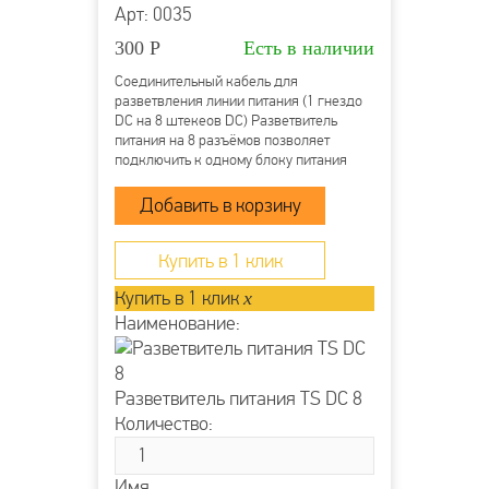
Арт: 0035
300
Р
Есть в наличии
Соединительный кабель для
разветвления линии питания (1 гнездо
DC на 8 штекеов DC) Разветвитель
питания на 8 разъёмов позволяет
подключить к одному блоку питания
несколько камер или микрофонов Вход:
Гнездо питания DC типа «мама»
(внутренний контакт 2.1 мм) Выход: 8
штекеров питания DC...
Купить в 1 клик
Купить в 1 клик
x
Наименование:
Разветвитель питания TS DC 8
Количество:
Имя