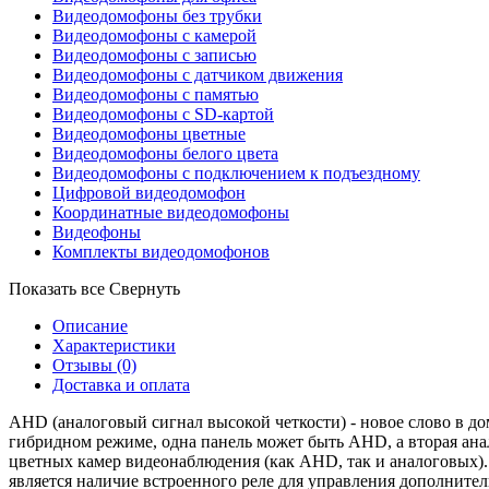
Видеодомофоны без трубки
Видеодомофоны с камерой
Видеодомофоны с записью
Видеодомофоны с датчиком движения
Видеодомофоны с памятью
Видеодомофоны с SD-картой
Видеодомофоны цветные
Видеодомофоны белого цвета
Видеодомофоны с подключением к подъездному
Цифровой видеодомофон
Координатные видеодомофоны
Видеофоны
Комплекты видеодомофонов
Показать все
Свернуть
Описание
Характеристики
Отзывы
(0)
Доставка и оплата
AHD (аналоговый сигнал высокой четкости) - новое слово в до
гибридном режиме, одна панель может быть AHD, а вторая а
цветных камер видеонаблюдения (как AHD, так и аналоговых).
является наличие встроенного реле для управления дополните