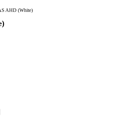
AS AHD (White)
e)