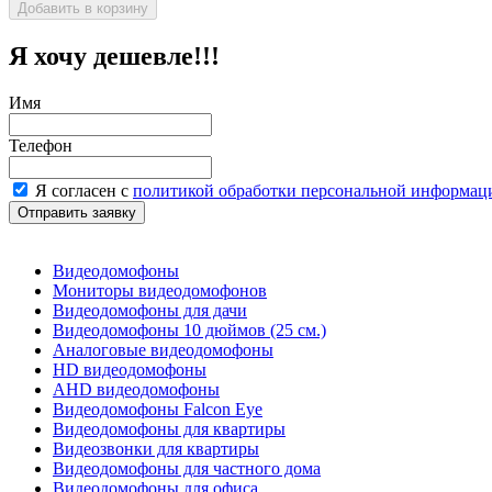
Я хочу дешевле!!!
Имя
Телефон
Я согласен с
политикой обработки персональной информац
Видеодомофоны
Мониторы видеодомофонов
Видеодомофоны для дачи
Видеодомофоны 10 дюймов (25 см.)
Аналоговые видеодомофоны
HD видеодомофоны
AHD видеодомофоны
Видеодомофоны Falcon Eye
Видеодомофоны для квартиры
Видеозвонки для квартиры
Видеодомофоны для частного дома
Видеодомофоны для офиса