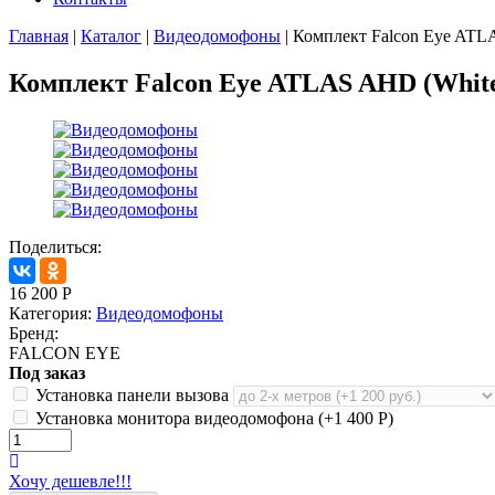
Главная
|
Каталог
|
Видеодомофоны
|
Комплект Falcon Eye ATL
Комплект Falcon Eye ATLAS AHD (Whit
Поделиться:
16 200
Р
Категория:
Видеодомофоны
Бренд:
FALCON EYE
Под заказ
Установка панели вызова
Установка монитора видеодомофона (+
1 400
Р
)
Хочу дешевле!!!