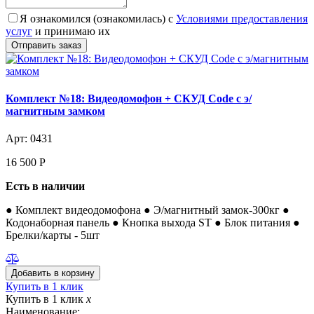
Я ознакомился (ознакомилась) с
Условиями предоставления
услуг
и принимаю их
Комплект №18: Видеодомофон + СКУД Code с э/
магнитным замком
Арт: 0431
16 500
Р
Есть в наличии
● Комплект видеодомофона ● Э/магнитный замок-300кг ●
Кодонаборная панель ● Кнопка выхода ST ● Блок питания ●
Брелки/карты - 5шт
Купить в 1 клик
Купить в 1 клик
x
Наименование: