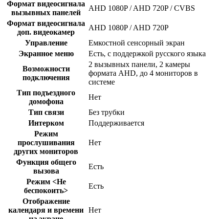
Формат видеосигнала
AHD 1080P / AHD 720P / CVBS
вызывных панелей
Формат видеосигнала
AHD 1080P / AHD 720P
доп. видеокамер
Управление
Емкостной сенсорный экран
Экранное меню
Есть, с поддержкой русского языка
2 вызывных панели, 2 камеры
Возможности
формата AHD, до 4 мониторов в
подключения
системе
Тип подъездного
Нет
домофона
Тип связи
Без трубки
Интерком
Поддерживается
Режим
прослушивания
Нет
других мониторов
Функция общего
Есть
вызова
Режим <Не
Есть
беспокоить>
Отображение
календаря и времени
Нет
на экране