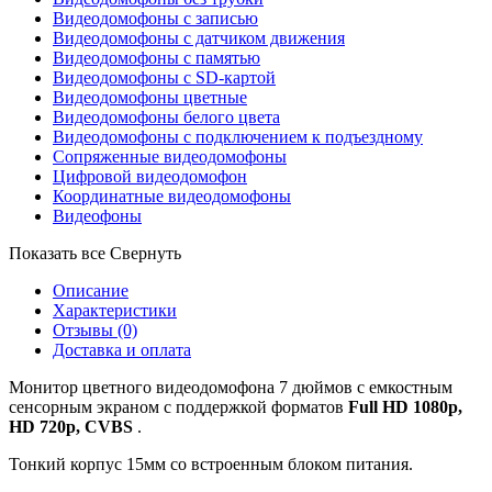
Видеодомофоны с записью
Видеодомофоны с датчиком движения
Видеодомофоны с памятью
Видеодомофоны с SD-картой
Видеодомофоны цветные
Видеодомофоны белого цвета
Видеодомофоны с подключением к подъездному
Сопряженные видеодомофоны
Цифровой видеодомофон
Координатные видеодомофоны
Видеофоны
Показать все
Свернуть
Описание
Характеристики
Отзывы
(0)
Доставка и оплата
Монитор цветного видеодомофона 7 дюймов с емкостным
сенсорным экраном с поддержкой форматов
Full HD 1080p,
HD 720p, CVBS
.
Тонкий корпус 15мм со встроенным блоком питания.