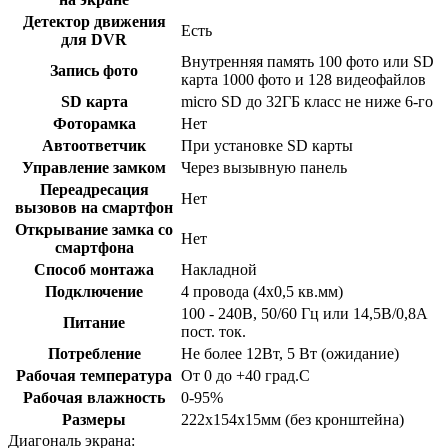
Детектор движения
Есть
для DVR
Внутренняя память 100 фото или SD
Запись фото
карта 1000 фото и 128 видеофайлов
SD карта
micro SD до 32ГБ класс не ниже 6-го
Фоторамка
Нет
Автоответчик
При установке SD карты
Управление замком
Через вызывную панель
Переадресация
Нет
вызовов на смартфон
Открывание замка со
Нет
смартфона
Способ монтажа
Накладной
Подключение
4 провода (4х0,5 кв.мм)
100 - 240В, 50/60 Гц или 14,5В/0,8А
Питание
пост. ток.
Потребление
Не более 12Вт, 5 Вт (ожидание)
Рабочая температура
От 0 до +40 град.С
Рабочая влажность
0-95%
Размеры
222х154х15мм (без кронштейна)
Диагональ экрана: