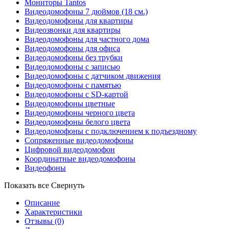
Мониторы Tantos
Видеодомофоны 7 дюймов (18 см.)
Видеодомофоны для квартиры
Видеозвонки для квартиры
Видеодомофоны для частного дома
Видеодомофоны для офиса
Видеодомофоны без трубки
Видеодомофоны с записью
Видеодомофоны с датчиком движения
Видеодомофоны с памятью
Видеодомофоны с SD-картой
Видеодомофоны цветные
Видеодомофоны черного цвета
Видеодомофоны белого цвета
Видеодомофоны с подключением к подъездному
Сопряженные видеодомофоны
Цифровой видеодомофон
Координатные видеодомофоны
Видеофоны
Показать все
Свернуть
Описание
Характеристики
Отзывы
(0)