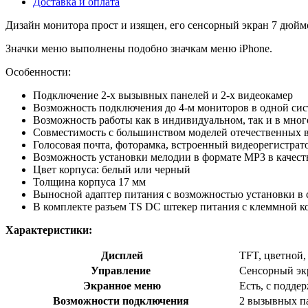
Доставка и оплата
Дизайн монитора прост и изящен, его сенсорный экран 7 дюйм
Значки меню выполнены подобно значкам меню iPhone.
Особенности:
Подключение 2-х вызывных панелей и 2-х видеокамер
Возможность подключения до 4-м мониторов в одной си
Возможность работы как в индивидуальном, так и в мно
Совместимость с большинством моделей отечественных
Голосовая почта, фоторамка, встроенный видеорегистрато
Возможность установки мелодии в формате MP3 в качеств
Цвет корпуса: белый или черный
Толщина корпуса 17 мм
Выносной адаптер питания с возможностью установки в
В комплекте разъем TS DC штекер питания с клеммной к
Характеристики:
Дисплей
TFT, цветной,
Управление
Сенсорный эк
Экранное меню
Есть, с подде
Возможности подключения
2 вызывных па