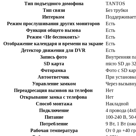
Тип подъездного домофона
TANTOS
Тип связи
Без трубки
Интерком
Поддерживает
Режим прослушивания других мониторов
Есть
Функция общего вызова
Есть
Режим <Не беспокоить>
Есть
Отображение календаря и времени на экране
Есть
Детектор движения для DVR
Есть
Запись фото
Внутренняя па
SD карта
micro SD до 3
Фоторамка
Фото с SD ка
Автоответчик
При установк
Управление замком
Через вызывн
Переадресация вызовов на телефон
Нет
Открывание замка с телефона
Нет
Способ монтажа
Накладной
Подключение
4 провода (4х0
Питание
100-240 В, 50
Потребление
9 Вт, 1 Вт (ож
Рабочая температура
От 0 до +40 г