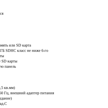
ся
мять или SD карта
2ГБ SDHC класс не ниже 6-го
рты
е SD карты
ую панель
,5 кв.мм)
-60 Гц, внешний адаптер питания
идание)
рад.С