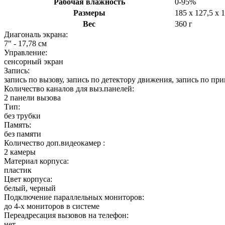
Рабочая влажность
0-95%
Размеры
185 х 127,5 х 
Вес
360 г
Диагональ экрана:
7" - 17,78 см
Управление:
сенсорный экран
Запись:
запись по вызову, запись по детектору движения, запись по п
Количество каналов для выз.панелей:
2 панели вызова
Тип:
без трубки
Память:
без памяти
Количество доп.видеокамер :
2 камеры
Материал корпуса:
пластик
Цвет корпуса:
белый, черный
Подключение параллельных мониторов:
до 4-х мониторов в системе
Переадресация вызовов на телефон:
нет