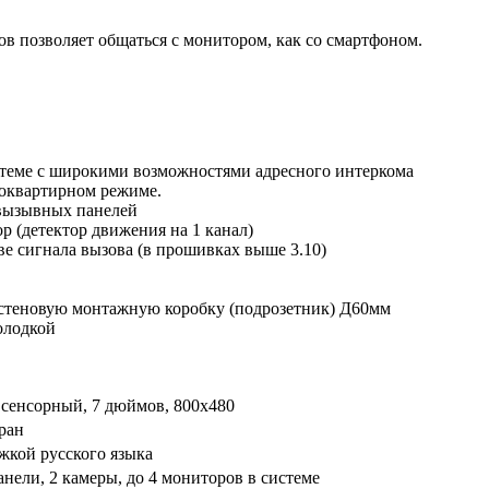
ов позволяет общаться с монитором, как со смартфоном.
стеме с широкими возможностями адресного интеркома
гоквартирном режиме.
 вызывных панелей
р (детектор движения на 1 канал)
е сигнала вызова (в прошивках выше 3.10)
 стеновую монтажную коробку (подрозетник) Д60мм
олодкой
 сенсорный, 7 дюймов, 800х480
ран
ржкой русского языка
нели, 2 камеры, до 4 мониторов в системе