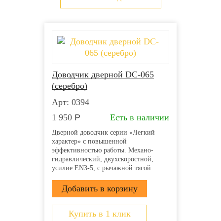
получении товара
Оплата наличными через терминал
Московского кредитного банка
Оплата картой онлайн через сайт
Оплата по счету для юридических лиц
Банковский перевод на карту
Доводчик дверной DC-065
Более детально со способами доставки можно
(серебро)
ознакомиться
здесь
Арт: 0394
1 950
Р
Есть в наличии
Дверной доводчик серии «Легкий
характер» с повышенной
эффективностью работы. Механо-
гидравлический, двухскоростной,
усилие EN3-5, с рычажной тягой
Купить в 1 клик