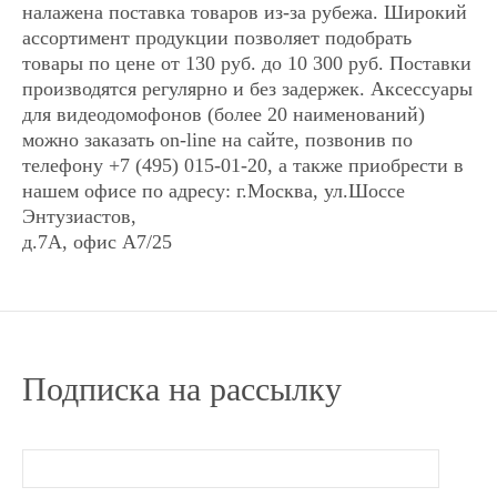
налажена поставка товаров из-за рубежа. Широкий
Арт: 0291
Арт: 0291
ассортимент продукции позволяет подобрать
14 887
14 887
Р
Р
Есть в наличии
Есть в наличии
товары по цене от 130 руб. до 10 300 руб. Поставки
● Экран: 10 дюймов ● Каналы:2
● Экран: 10 дюймов ● Каналы:2
производятся регулярно и без задержек. Аксессуары
панели,2 камеры ● Управление:
панели,2 камеры ● Управление:
для видеодомофонов (более 20 наименований)
сенсорное ● Запись:отсутствует ●
сенсорное ● Запись:отсутствует ●
можно заказать on-line на сайте, позвонив по
Внешний блок питания ● Год: 2016
Внешний блок питания ● Год: 2016
телефону +7 (495) 015-01-20, а также приобрести в
нашем офисе по адресу: г.Москва, ул.Шоссе
Энтузиастов,
д.7А, офис А7/25
Купить в 1 клик
Купить в 1 клик
Купить в 1 клик
Купить в 1 клик
x
x
Наименование:
Наименование:
Подписка на рассылку
Видеодомофон Tantos
Видеодомофон Tantos
SHERLOCK
SHERLOCK
Количество:
Количество: