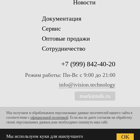
Новости
новинка
новинка
Документация
Сервис
Оптовые продажи
Сотрудничество
+7 (999) 842-40-20
CTV-M4704AHD Цветной
CTV-M4704AHD Цветной
монитор
монитор
Режим работы: Пн-Вс с 9:00 до 21:00
Арт: 0142
Арт: 0142
info@ivision.technology
14 390
14 390
Р
Р
Есть в наличии
Есть в наличии
markintalk.ru
● Экран: 7 дюймов,IPS ● Каналы:2
● Экран: 7 дюймов,IPS ● Каналы:2
панели,2 камеры ● Управление:Touch
панели,2 камеры ● Управление:Touch
Screen ● Запись: есть (MicroSD) ●
Screen ● Запись: есть (MicroSD) ●
Мы получаем и обрабатываем персональные данные посетителей нашего сайта в
Встроенный блок питания ● Год: 2018
Встроенный блок питания ● Год: 2018
соответствии с
официальной политикой
. Если вы не даете согласия на обработку
своих персональных данных,вам необходимо покинуть наш сайт.
Мы используем куки для наилучшего
OK