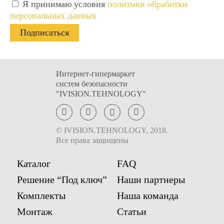
Имя
Имя
Я принимаю условия
политики обработки
персональных данных
Email
Email
Телефон
Телефон
Интернет-гипермаркет
систем безопасности
Комментарий к заказу
Комментарий к заказу
"IVISION.TEHNOLOGY"
© IVISION.TEHNOLOGY, 2018.
Все права защищены
Каталог
FAQ
Я ознакомился
Я ознакомился
Решение “Под ключ”
Наши партнеры
(ознакомилась) с
(ознакомилась) с
Условиями
Условиями
Комплекты
Наша команда
предоставления услуг
предоставления услуг
и
и
принимаю их
принимаю их
Монтаж
Статьи