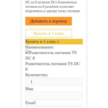
DC на 8 штекеов DC) Разветвитель
питания на 8 разъёмов позволяет
подключить к одному блоку питания
несколько камер или микрофонов
Вход: Гнездо питания DC типа «мама»
(внутренний контакт 2.1 мм) Выход: 8
штекеров питания DC...
Купить в 1 клик
Купить в 1 клик
x
Наименование:
Разветвитель питания TS DC
8
Количество:
Имя
Email