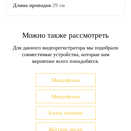
Длина проводов
29 см
СПОСОБЫ ДОСТАВКИ
Можно также рассмотреть
Самовывоз в Москве
Самовывоз в Санкт-Питербурге
Для данного видеорегистратора мы подобрали
Самовывоз в пунктах выдачи заказов
совместимые устройства, которые вам
СДЭК
вероятнее всего понадобятся.
Доставка транспортными компаниями
Доставка курьером Достависта
Доставка Почтой России
Микрофоны
Более детально со способами доставки можно
ознакомиться
здесь
Микрофоны
СПОСОБЫ ОПЛАТЫ
Блоки питания
Оплата наличными при получении товара
на складе
Оплата наличными курьеру при
Жесткие диски