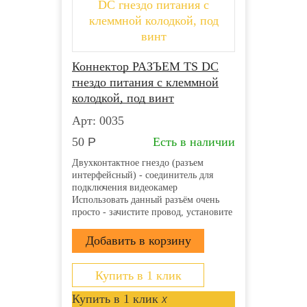
Коннектор РАЗЪЕМ TS DC
гнездо питания с клеммной
колодкой, под винт
Арт: 0035
50
Р
Есть в наличии
Двухконтактное гнездо (разъем
интерфейсный) - соединитель для
подключения видеокамер
Использовать данный разъём очень
просто - зачистите провод, установите
его в пазы и затяните винты.
Клеммная колодка надёжно
зафиксирует проводник и обеспечит
прекрасный контакт. Монтаж
возможно осуществлять с...
Купить в 1 клик
Купить в 1 клик
x