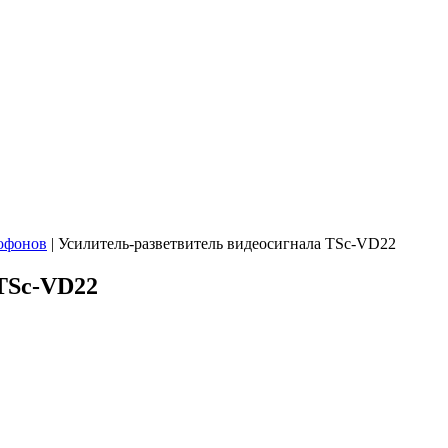
офонов
|
Усилитель-разветвитель видеосигнала TSc-VD22
 TSc-VD22