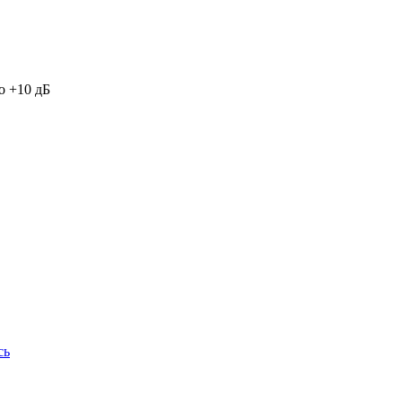
о +10 дБ
сь