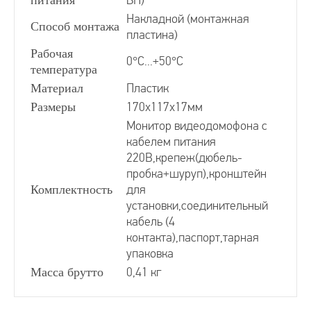
БП)
Накладной (монтажная
Способ монтажа
пластина)
Рабочая
0°С...+50°С
температура
Материал
Пластик
Размеры
170х117х17мм
Монитор видеодомофона с
кабелем питания
220В,крепеж(дюбель-
пробка+шуруп),кронштейн
Комплектность
для
установки,соединительный
кабель (4
контакта),паспорт,тарная
упаковка
Масса брутто
0,41 кг