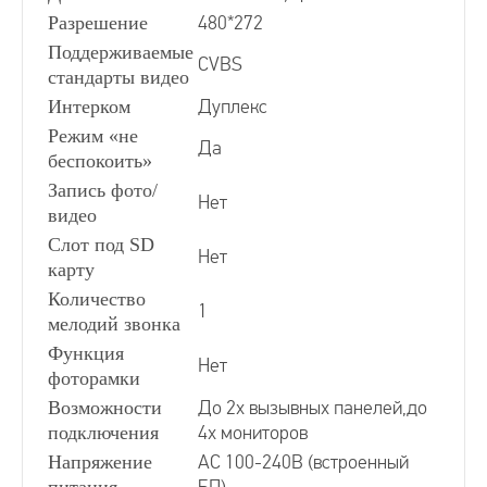
Разрешение
480*272
Видеодомофоны белого цвета
Поддерживаемые
CVBS
стандарты видео
Интерком
Дуплекс
Видеодомофоны с подключением к подъездному
Режим «не
Да
беспокоить»
Сопряженные видеодомофоны
Запись фото/
Нет
видео
Цифровой видеодомофон
Слот под SD
Нет
карту
Количество
1
Координатные видеодомофоны
мелодий звонка
Функция
Нет
фоторамки
Возможности
До 2х вызывных панелей,до
подключения
4х мониторов
Напряжение
АС 100-240В (встроенный
питания