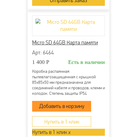
Micro SD 64GB Карта памяти
Арт: 6464
1 400
Р
Есть в наличии
Коробка распаянная
пылевлагозащищенная с крышкой
85х85х50 мм предназначена для
соединений кабеля и проводов, клемм и
колодок. Степень защиты IP54
напряжение 400В гарантирует защиту
от ударов, пыли и влаги. Она
производится из прочного пластика
полипропилена и применяется для
открытой проводки....
Купить в 1 клик
Купить в 1 клик
x