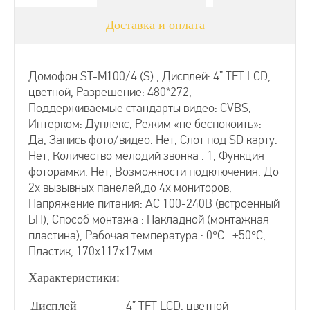
Доставка и оплата
Аналоговые видеодомофоны
Видеодомофоны для квартиры
Домофон ST-M100/4 (S) , Дисплей: 4” TFT LCD,
цветной, Разрешение: 480*272,
Поддерживаемые стандарты видео: CVBS,
Видеозвонки для квартиры
Интерком: Дуплекс, Режим «не беспокоить»:
Да, Запись фото/видео: Нет, Слот под SD карту:
Нет, Количество мелодий звонка : 1, Функция
Видеодомофоны для частного дома
фоторамки: Нет, Возможности подключения: До
2х вызывных панелей,до 4х мониторов,
Напряжение питания: АС 100-240В (встроенный
Видеодомофоны для офиса
БП), Способ монтажа : Накладной (монтажная
пластина), Рабочая температура : 0°С...+50°С,
Видеодомофоны без трубки
Пластик, 170х117х17мм
Характеристики:
Видеодомофоны цветные
Дисплей
4” TFT LCD, цветной