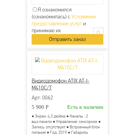
Я ознакомился
(ознакомилась) с
Условиями
предоставления услуг
и
принимаю их
Видеодомофон ATIX AT-I-
М410C/T
Арт: 0062
5 900
Р
Есть в наличии
● Экран: 4,3 дюйма ● Каналы : 2
выз.панели ● Управление: сенсорное ●
Запись: отсутствует ● Встроенный блок
питания ● Год: 2019 ● Габариты