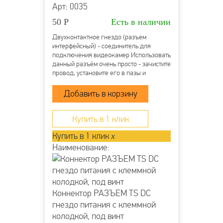
Арт: 0035
50
Р
Есть в наличии
Двухконтактное гнездо (разъем
интерфейсный) - соединитель для
подключения видеокамер Использовать
данный разъём очень просто - зачистите
провод, установите его в пазы и
затяните винты. Клеммная колодка
надёжно зафиксирует проводник и
обеспечит прекрасный контакт. Монтаж
возможно осуществлять с...
Купить в 1 клик
Купить в 1 клик
x
Наименование:
Коннектор РАЗЪЕМ TS DC
гнездо питания с клеммной
колодкой, под винт