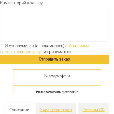
Комментарий к заказу
Я ознакомился (ознакомилась) с
Условиями
предоставления услуг
и принимаю их
Видеодомофоны
Видеодомофоны недорогие
Видеодомофоны для дачи
Описание
Характеристики
Отзывы
(0)