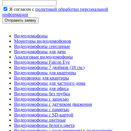
Я согласен с
политикой обработки персональной
информации
Видеодомофоны
Мониторы видеодомофонов
Видеодомофоны сенсорные
Видеодомофоны для дачи
Аналоговые видеодомофоны
Видеодомофоны Falcon Eye
Видеодомофоны 7 дюймов (18 см.)
Видеодомофоны для квартиры
Видеозвонки для квартиры
Видеодомофоны для частного дома
Видеодомофоны для офиса
Видеодомофоны без трубки
Видеодомофоны с записью
Видеодомофоны с датчиком движения
Видеодомофоны с памятью
Видеодомофоны с SD-картой
Видеодомофоны цветные
Видеодомофоны белого цвета
Видеодомофоны с подключением к подъездному