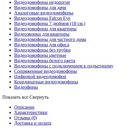
Видеодомофоны недорогие
Видеодомофоны для дачи
Аналоговые видеодомофоны
Видеодомофоны Falcon Eye
Видеодомофоны 7 дюймов (18 см.)
Видеодомофоны для квартиры
Видеозвонки для квартиры
Видеодомофоны для частного дома
Видеодомофоны для офиса
Видеодомофоны без трубки
Видеодомофоны цветные
Видеодомофоны белого цвета
Видеодомофоны с подключением к подъездному
Сопряженные видеодомофоны
Цифровой видеодомофон
Координатные видеодомофоны
Видеофоны
Показать все
Свернуть
Описание
Характеристики
Отзывы
(0)
Доставка и оплата