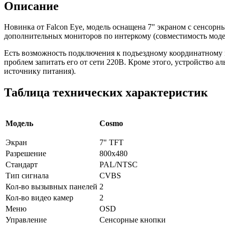
Описание
Новинка от Falcon Eye, модель оснащена 7" экраном с сенсор
дополнительных мониторов по интеркому (совместимость моде
Есть возможность подключения к подъездному координатному 
проблем запитать его от сети 220В. Кроме этого, устройство
источнику питания).
Таблица технических характеристик
Модель
Cosmo
Экран
7" TFT
Разрешение
800x480
Стандарт
PAL/NTSC
Тип сигнала
CVBS
Кол-во вызывных панелей
2
Кол-во видео камер
2
Меню
OSD
Управление
Сенсорные кнопки