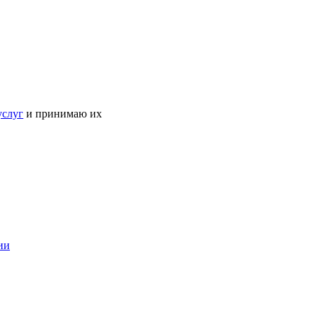
услуг
и принимаю их
ии