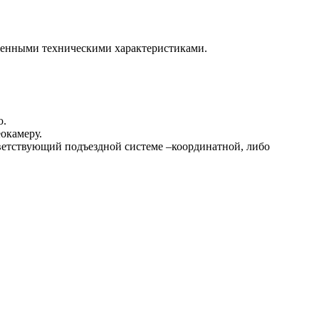
менными техническими характеристиками.
ю.
окамеру.
ветствующий подъездной системе –координатной, либо