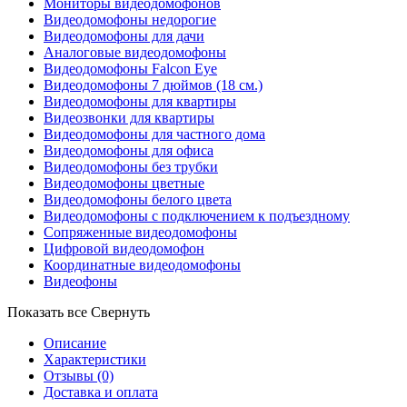
Мониторы видеодомофонов
Видеодомофоны недорогие
Видеодомофоны для дачи
Аналоговые видеодомофоны
Видеодомофоны Falcon Eye
Видеодомофоны 7 дюймов (18 см.)
Видеодомофоны для квартиры
Видеозвонки для квартиры
Видеодомофоны для частного дома
Видеодомофоны для офиса
Видеодомофоны без трубки
Видеодомофоны цветные
Видеодомофоны белого цвета
Видеодомофоны с подключением к подъездному
Сопряженные видеодомофоны
Цифровой видеодомофон
Координатные видеодомофоны
Видеофоны
Показать все
Свернуть
Описание
Характеристики
Отзывы
(0)
Доставка и оплата