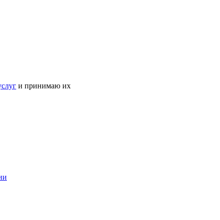
услуг
и принимаю их
ии