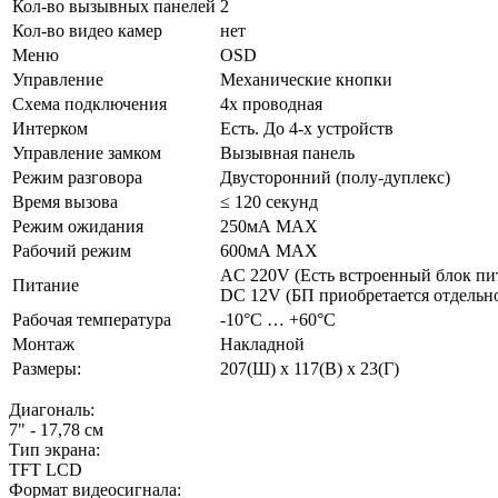
Кол-во вызывных панелей
2
Кол-во видео камер
нет
Меню
OSD
Управление
Механические кнопки
Схема подключения
4х проводная
Интерком
Есть. До 4-х устройств
Управление замком
Вызывная панель
Режим разговора
Двусторонний (полу-дуплекс)
Время вызова
≤ 120 секунд
Режим ожидания
250мА MAX
Рабочий режим
600мА MAX
AC 220V (Есть встроенный блок пи
Питание
DC 12V (БП приобретается отдельн
Рабочая температура
-10°C … +60°C
Монтаж
Накладной
Размеры:
207(Ш) х 117(В) х 23(Г)
Диагональ:
7" - 17,78 см
Тип экрана:
TFT LCD
Формат видеосигнала: