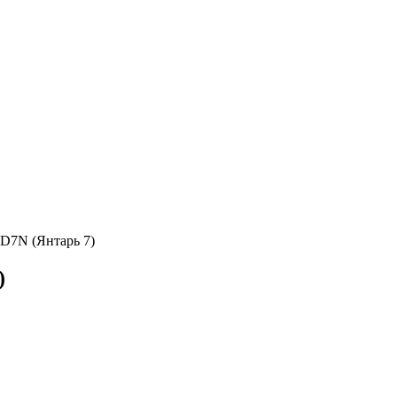
7N (Янтарь 7)
)