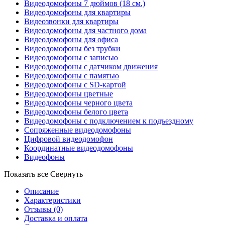
Видеодомофоны 7 дюймов (18 см.)
Видеодомофоны для квартиры
Видеозвонки для квартиры
Видеодомофоны для частного дома
Видеодомофоны для офиса
Видеодомофоны без трубки
Видеодомофоны с записью
Видеодомофоны с датчиком движения
Видеодомофоны с памятью
Видеодомофоны с SD-картой
Видеодомофоны цветные
Видеодомофоны черного цвета
Видеодомофоны белого цвета
Видеодомофоны с подключением к подъездному
Сопряженные видеодомофоны
Цифровой видеодомофон
Координатные видеодомофоны
Видеофоны
Показать все
Свернуть
Описание
Характеристики
Отзывы
(0)
Доставка и оплата