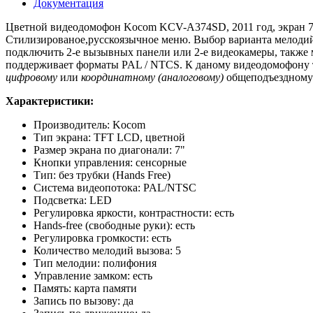
Документация
Цветной видеодомофон Kocom KCV-A374SD, 2011 год, экран 7 
Стилизированое,русскоязычное меню. Выбор варианта мелодий-
подключить 2-е вызывных панели или 2-е видеокамеры, также 
поддерживает форматы PAL / NTCS. К даному видеодомофону т
цифровому
или
координатному
(аналоговому)
общеподъездному
Характеристики:
Производитель: Kocom
Тип экрана: TFT LCD, цветной
Размер экрана по диагонали: 7"
Кнопки управления: сенсорные
Тип: без трубки (Hands Free)
Система видеопотока: PAL/NTSC
Подсветка: LED
Регулировка яркости, контрастности: есть
Hands-free (свободные руки): есть
Регулировка громкости: есть
Количество мелодий вызова: 5
Тип мелодии: полифония
Управление замком: есть
Память: карта памяти
Запись по вызову: да