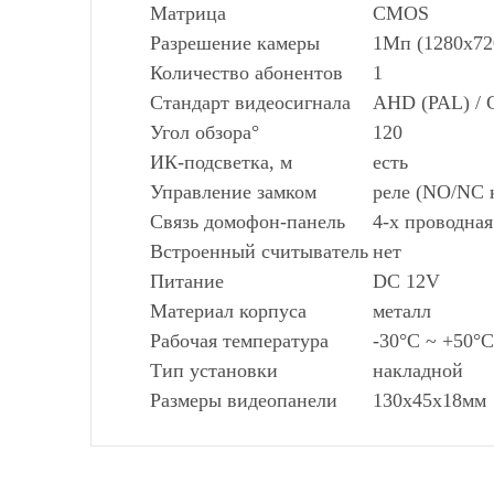
Матрица
CMOS
Разрешение камеры
1Мп (1280х72
Количество абонентов
1
Стандарт видеосигнала
AHD (PAL) / 
Угол обзора°
120
ИК-подсветка, м
есть
Управление замком
реле (NO/NC 
Связь домофон-панель
4-х проводная
Встроенный считыватель
нет
Питание
DC 12V
Материал корпуса
металл
Рабочая температура
-30°C ~ +50°C
Тип установки
накладной
Размеры видеопанели
130х45х18мм
Количество абонентов:
СПОСОБЫ ДОСТАВКИ
1