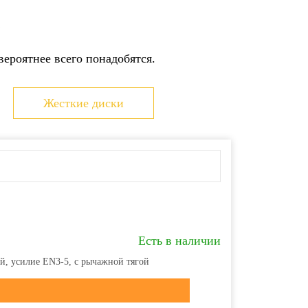
ь
 получении товара на складе
ьеру при получении товара
ез терминал Московского кредитного банка
ероятнее всего понадобятся.
через сайт
юридических лиц
 карту
Жесткие диски
ами доставки можно ознакомиться
здесь
Есть в наличии
й, усилие EN3-5, с рычажной тягой