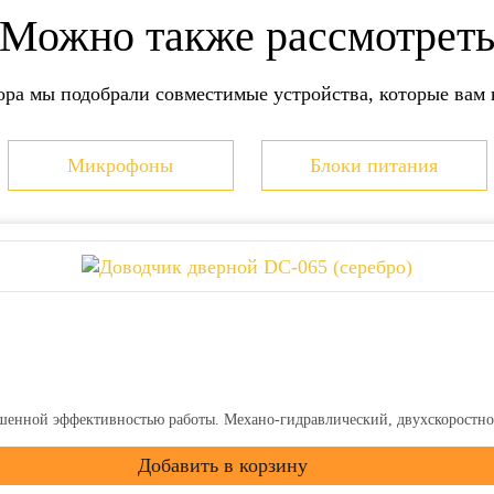
Можно также рассмотрет
Оплата наличными при
Оплата наличными кур
СДЭК
Оплата наличными чер
ора мы подобрали совместимые устройства, которые вам в
Оплата картой онлайн 
Оплата по счету для 
Банковский перевод на
Микрофоны
Блоки питания
но ознакомиться
здесь
Более детально со способ
шенной эффективностью работы. Механо-гидравлический, двухскоростно