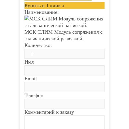
Купить в 1 клик
x
CTV-M4704AHD Цветной
CTV-M4704AHD Цветной
Наименование:
монитор
монитор
Количество:
Количество:
МСК СЛИМ Модуль сопряжения с
Имя
Имя
гальванической развязкой.
Количество:
Email
Email
Имя
Телефон
Телефон
Email
Комментарий к заказу
Комментарий к заказу
Телефон
Комментарий к заказу