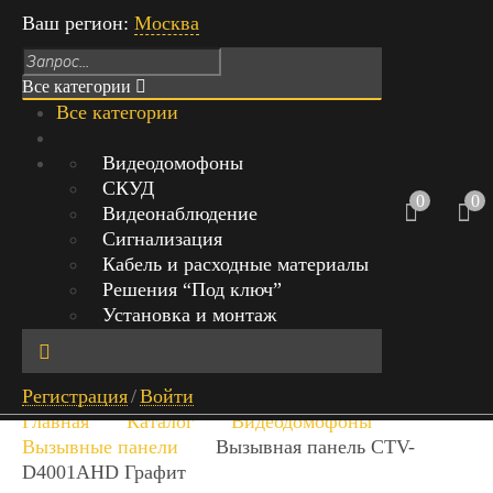
Ваш регион:
Москва
Все категории
Все категории
Режим работы: Пн-Вс с 9:00 до 21:00
Видеодомофоны
СКУД
г.Москва, Михайловский проезд,
0
0
Видеонаблюдение
д.1 стр.1, офис 429
Сигнализация
Кабель и расходные материалы
+7 (999) 842-40-20
0
Решения “Под ключ”
0 руб.
Установка и монтаж
Обратный звонок
Найт
Регистрация
/
Войти
и
Главная
Каталог
Видеодомофоны
Вызывные панели
Вызывная панель CTV-
D4001AHD Графит