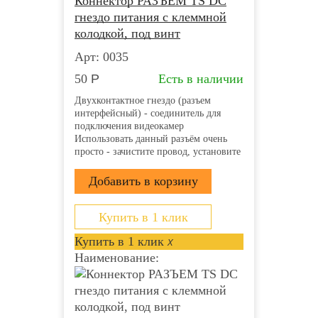
Коннектор РАЗЪЕМ TS DC
гнездо питания с клеммной
колодкой, под винт
Арт: 0035
50
Р
Есть в наличии
Двухконтактное гнездо (разъем
интерфейсный) - соединитель для
подключения видеокамер
Использовать данный разъём очень
просто - зачистите провод, установите
его в пазы и затяните винты.
Клеммная колодка надёжно
зафиксирует проводник и обеспечит
прекрасный контакт. Монтаж
возможно осуществлять с...
Купить в 1 клик
Купить в 1 клик
x
Наименование: