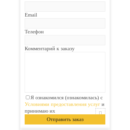
Телефон
Телефон
Email
Комментарий к заказу
Комментарий к заказу
Телефон
Комментарий к заказу
Я ознакомился
Я ознакомился
(ознакомилась) с
(ознакомилась) с
Условиями
Условиями
предоставления услуг
предоставления услуг
и
и
принимаю их
принимаю их
Я ознакомился (ознакомилась) с
Условиями предоставления услуг
и
принимаю их
новинка
новинка