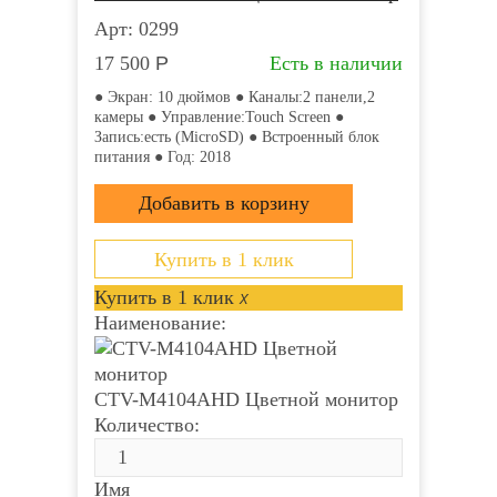
сенсорное ● Запись:отсутствует ●
сенсорное ● Запись:отсутствует ●
Арт: 0299
Внешний блок питания ● Год: 2016
Внешний блок питания ● Год: 2016
17 500
Р
Есть в наличии
● Экран: 10 дюймов ● Каналы:2 панели,2
камеры ● Управление:Touch Screen ●
Запись:есть (MicroSD) ● Встроенный блок
Купить в 1 клик
Купить в 1 клик
питания ● Год: 2018
Купить в 1 клик
Купить в 1 клик
x
x
Наименование:
Наименование:
Купить в 1 клик
Видеодомофон Tantos
Видеодомофон Tantos
Купить в 1 клик
x
SHERLOCK
SHERLOCK
Наименование:
Количество:
Количество:
Имя
Имя
CTV-M4104AHD Цветной монитор
Количество:
Email
Email
Имя