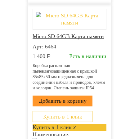
Micro SD 64GB Карта памяти
Арт: 6464
1 400
Р
Есть в наличии
Коробка распаянная
пылевлагозащищенная с крышкой
85х85х50 мм предназначена для
соединений кабеля и проводов, клемм
и колодок. Степень защиты IP54
напряжение 400В гарантирует защиту
от ударов, пыли и влаги. Она
производится из прочного пластика
полипропилена и применяется для
открытой проводки....
Купить в 1 клик
Купить в 1 клик
x
Наименование: