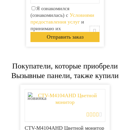
Я ознакомился
(ознакомилась) с
Условиями
предоставления услуг
и
принимаю их
Покупатели, которые приобрели
Вызывные панели, также купили
Видеодомофон Tantos
Видеодомофон Tantos
SHERLOCK
SHERLOCK
новинка
Арт: 0291
Арт: 0291
14 887
14 887
Р
Р
Есть в наличии
Есть в наличии
● Экран: 10 дюймов ● Каналы:2
● Экран: 10 дюймов ● Каналы:2
CTV-M4104AHD Цветной монитор
панели,2 камеры ● Управление:
панели,2 камеры ● Управление: