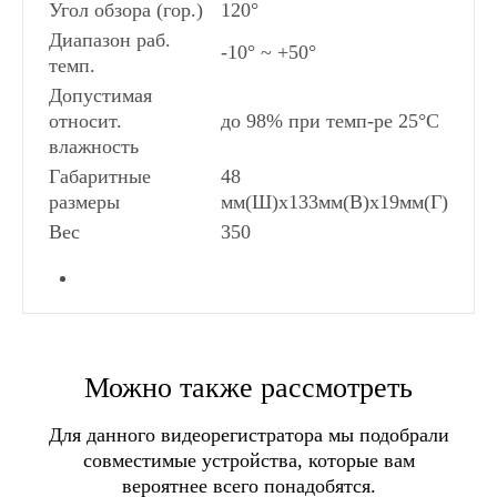
Угол обзора (гор.)
120°
Диапазон раб.
-10° ~ +50°
темп.
Допустимая
относит.
до 98% при темп-ре 25°C
влажность
Габаритные
48
размеры
мм(Ш)х133мм(В)х19мм(Г)
Вес
350
Количество абонентов:
СПОСОБЫ ДОСТАВКИ
Инструкция CTV-D4001AHD
1
Разрешение камеры:
1000ТВЛ
Можно также рассмотреть
Самовывоз в Москве
Самовывоз в Санкт-Питербурге
Угол обзора:
120°
Для данного видеорегистратора мы подобрали
Самовывоз в пунктах выдачи заказов
Формат видеосигнала:
AHD
совместимые устройства, которые вам
СДЭК
Материал корпуса:
Металл
вероятнее всего понадобятся.
Доставка транспортными компаниями