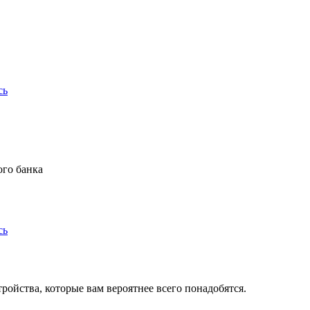
сь
ого банка
сь
ойства, которые вам вероятнее всего понадобятся.