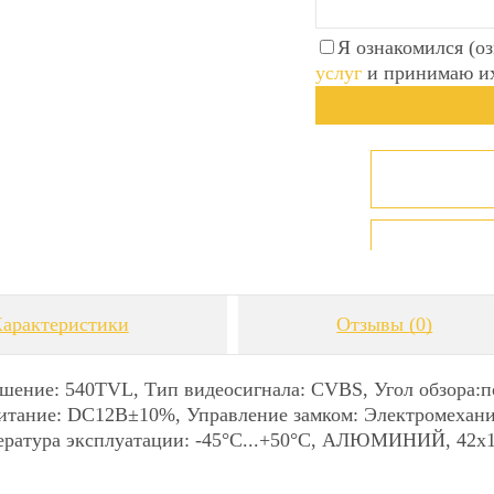
Я ознакомился (о
услуг
и принимаю и
арактеристики
Отзывы
(0)
шение: 540TVL, Тип видеосигнала: CVBS, Угол обзора:по д
Питание: DС12В±10%, Управление замком: Электромеханич
пература эксплуатации: -45°С...+50°С, АЛЮМИНИЙ, 42х