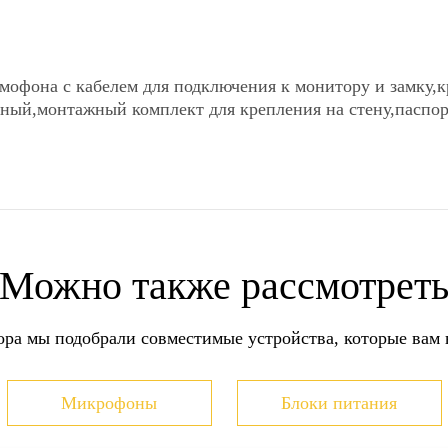
мофона c кабелем для подключения к монитору и замку,
тный,монтажный комплект для крепления на стену,паспор
СПОСОБЫ ОПЛАТЫ
Можно также рассмотрет
Оплата наличными при
Оплата наличными кур
СДЭК
Оплата наличными чер
ора мы подобрали совместимые устройства, которые вам в
Оплата картой онлайн 
Оплата по счету для 
Банковский перевод на
Микрофоны
Блоки питания
но ознакомиться
здесь
Более детально со способ