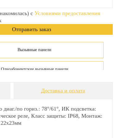
знакомилась) с
Условиями предоставления
х
Вызывные панели
Одноабонентские вызывные панели
Доставка и оплата
иаг./по гориз.: 78°/61°, ИК подсветка:
еское реле, Класс защиты: IР68, Монтаж:
122х23мм