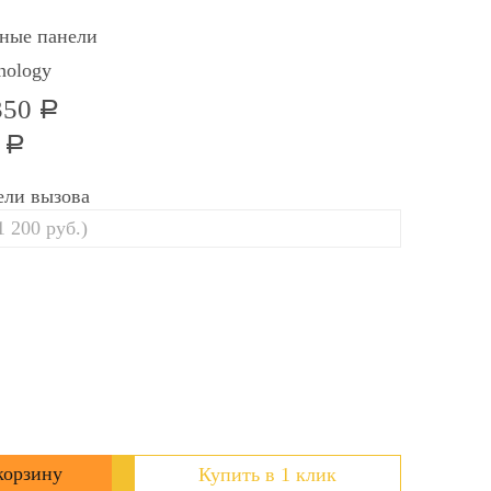
ные панели
nology
350
Р
0
Р
ели вызова
Купить в 1 клик