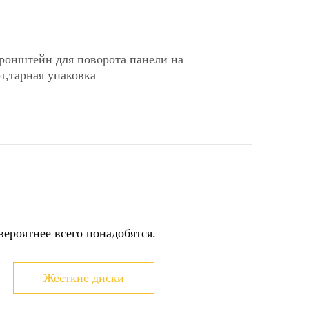
кронштейн для поворота панели на
т,тарная упаковка
ь
 получении товара на складе
ьеру при получении товара
ез терминал Московского кредитного банка
ероятнее всего понадобятся.
через сайт
юридических лиц
 карту
Жесткие диски
ами доставки можно ознакомиться
здесь