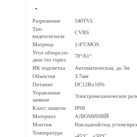
Разрешение
540TVL
Тип
CVBS
видеосигнала
Матрица
1/4''CMOS
Угол обзора:по
78°/61°
диаг./по гориз.
ИК подсветка
Автоматическая, до 3м
Объектив
3.7мм
Питание
DС12В±10%
Управление
Электромеханическое рел
замком
Класс защиты
IР68
Материал
АЛЮМИНИЙ
Монтаж
Накладной/под углом/вре
Температура
-45°С...+50°С