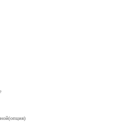
е
зной(опция)