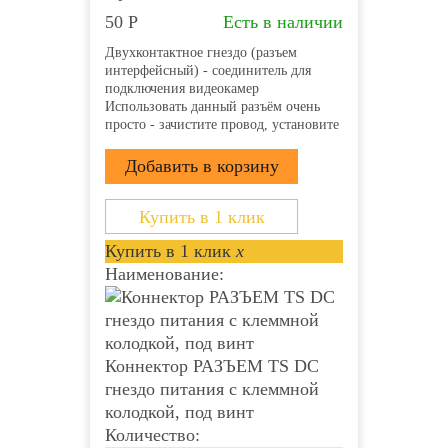
50
Р
Есть в наличии
Двухконтактное гнездо (разъем
интерфейсный) - соединитель для
подключения видеокамер
Использовать данный разъём очень
просто - зачистите провод, установите
его в пазы и затяните винты.
Клеммная колодка надёжно
зафиксирует проводник и обеспечит
прекрасный контакт. Монтаж
возможно осуществлять с...
Купить в 1 клик
Купить в 1 клик
x
Наименование:
Коннектор РАЗЪЕМ TS DC
гнездо питания с клеммной
колодкой, под винт
Количество: