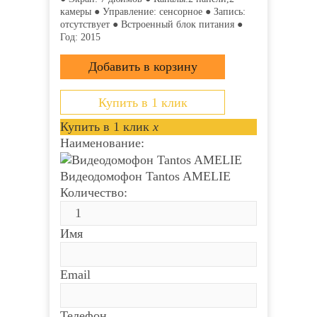
камеры ● Управление: сенсорное ● Запись:
отсутствует ● Встроенный блок питания ●
Купить в 1 клик
Купить в 1 клик
Год: 2015
Купить в 1 клик
Купить в 1 клик
x
x
Наименование:
Наименование:
Купить в 1 клик
Видеодомофон Tantos
Видеодомофон Tantos
Купить в 1 клик
x
SHERLOCK
SHERLOCK
Наименование:
Количество:
Количество:
Видеодомофон Tantos AMELIE
Имя
Имя
Количество:
Email
Email
Имя
Телефон
Телефон
Email
Комментарий к заказу
Комментарий к заказу
Телефон