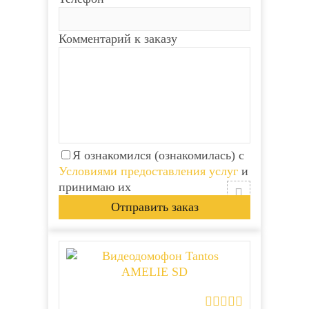
Комментарий к заказу
Я ознакомился
Я ознакомился
(ознакомилась) с
(ознакомилась) с
Условиями
Условиями
предоставления услуг
предоставления услуг
и
и
Я ознакомился (ознакомилась) с
принимаю их
принимаю их
Условиями предоставления услуг
и
принимаю их
новинка
новинка