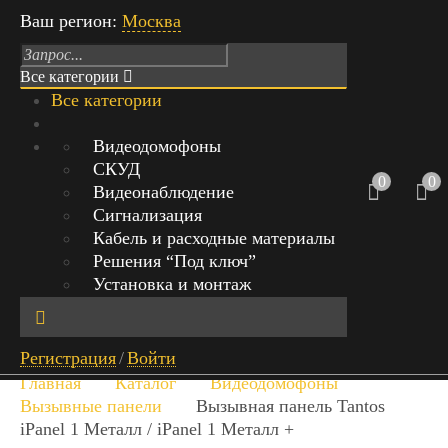
Ваш регион:
Москва
Все категории
Все категории
Режим работы: Пн-Вс с 9:00 до 21:00
Видеодомофоны
СКУД
г.Москва, Михайловский проезд,
0
0
Видеонаблюдение
д.1 стр.1, офис 429
Сигнализация
Кабель и расходные материалы
+7 (999) 842-40-20
0
Решения “Под ключ”
0 руб.
Установка и монтаж
Обратный звонок
Найт
Регистрация
/
Войти
и
Главная
Каталог
Видеодомофоны
Вызывные панели
Вызывная панель Tantos
iPanel 1 Металл / iPanel 1 Металл +