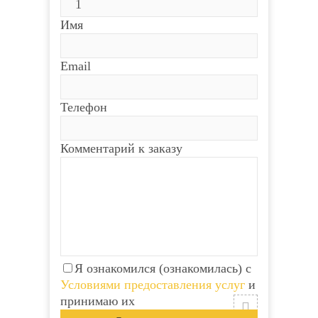
Количество:
Количество:
Имя
Имя
Имя
Email
Email
Email
Телефон
Телефон
Телефон
Комментарий к заказу
Комментарий к заказу
Комментарий к заказу
Я ознакомился (ознакомилась) с
Условиями предоставления услуг
и
Я ознакомился
Я ознакомился
принимаю их
(ознакомилась) с
(ознакомилась) с
Условиями
Условиями