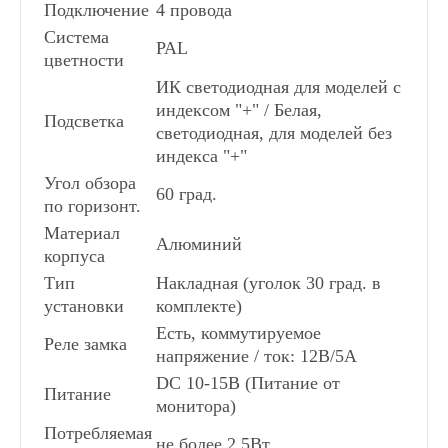
Подключение
4 провода
Система
PAL
цветности
ИК светодиодная для моделей с
индексом "+" / Белая,
Подсветка
светодиодная, для моделей без
индекса "+"
Угол обзора
60 град.
по горизонт.
Материал
Алюминий
корпуса
Тип
Накладная (уголок 30 град. в
установки
комплекте)
Есть, коммутируемое
Реле замка
напряжение / ток: 12В/5А
DC 10-15В (Питание от
Питание
монитора)
Потребляемая
не более 2,5Вт