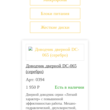
СПОСОБЫ ОПЛАТЫ
Блоки питания
Оплата наличными при получении товара
на складе
Оплата наличными курьеру при
Жесткие диски
получении товара
Оплата наличными через терминал
Московского кредитного банка
Оплата картой онлайн через сайт
Оплата по счету для юридических лиц
Банковский перевод на карту
Доводчик дверной DC-065
Более детально со способами доставки можно
(серебро)
ознакомиться
здесь
Арт: 0394
1 950
Р
Есть в наличии
Дверной доводчик серии «Легкий
характер» с повышенной
эффективностью работы. Механо-
гидравлический, двухскоростной,