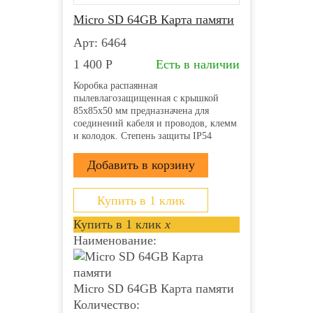
Micro SD 64GB Карта памяти
Арт: 6464
1 400
Р
Есть в наличии
Коробка распаянная
пылевлагозащищенная с крышкой
85х85х50 мм предназначена для
соединений кабеля и проводов, клемм
и колодок. Степень защиты IP54
напряжение 400В гарантирует защиту
от ударов, пыли и влаги. Она
производится из прочного пластика
полипропилена и применяется для
открытой проводки....
Купить в 1 клик
Купить в 1 клик
x
Наименование:
Micro SD 64GB Карта памяти
Количество: