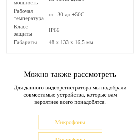
мощность
Рабочая
от -30 до +50С
температура
Класс
IP66
защиты
Габариты
48 x 133 x 16,5 мм
Количество абонентов:
СПОСОБЫ ДОСТАВКИ
1
Разрешение камеры:
800ТВЛ
Можно также рассмотреть
Самовывоз в Москве
Самовывоз в Санкт-Питербурге
Угол обзора:
60°
Для данного видеорегистратора мы подобрали
Самовывоз в пунктах выдачи заказов
Формат видеосигнала:
PAL
совместимые устройства, которые вам
СДЭК
Материал корпуса:
Металл
вероятнее всего понадобятся.
Доставка транспортными компаниями
Подсветка :
ИК-подсветка, Светодиодная
Доставка курьером Достависта
Доставка Почтой России
Кнопка вызова:
Механическая
Микрофоны
Тип монтажа:
Накладной
Более детально со способами доставки можно
ознакомиться
здесь
Встроенный считыватель:
Нет
Микрофоны