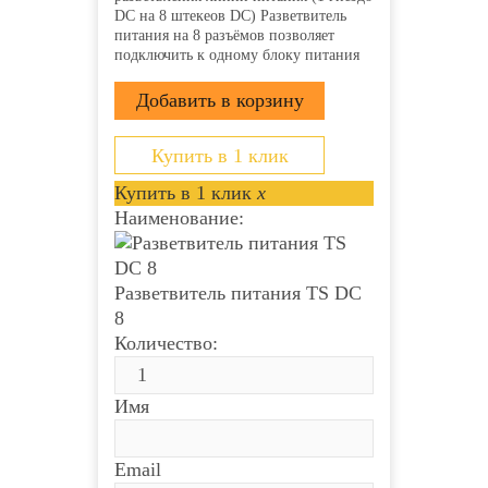
DC на 8 штекеов DC) Разветвитель
питания на 8 разъёмов позволяет
подключить к одному блоку питания
несколько камер или микрофонов
Вход: Гнездо питания DC типа «мама»
(внутренний контакт 2.1 мм) Выход: 8
штекеров питания DC...
Купить в 1 клик
Купить в 1 клик
x
Наименование:
Разветвитель питания TS DC
8
Количество:
Имя
Email