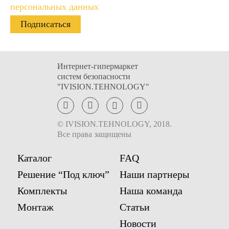
Имя
Имя
персональных данных
Email
Email
Телефон
Телефон
Интернет-гипермаркет
систем безопасности
"IVISION.TEHNOLOGY"
Комментарий к заказу
Комментарий к заказу
© IVISION.TEHNOLOGY, 2018.
Все права защищены
Каталог
FAQ
Решение “Под ключ”
Наши партнеры
Я ознакомился
Я ознакомился
Комплекты
Наша команда
(ознакомилась) с
(ознакомилась) с
Условиями
Условиями
предоставления услуг
предоставления услуг
и
и
Монтаж
Статьи
принимаю их
принимаю их
Новости