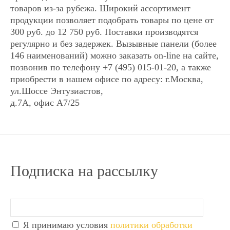
товаров из-за рубежа. Широкий ассортимент
Арт: 0291
Арт: 0291
продукции позволяет подобрать товары по цене от
14 887
14 887
Есть в наличии
Есть в наличии
Р
Р
300 руб. до 12 750 руб. Поставки производятся
● Экран: 10 дюймов ● Каналы:2
● Экран: 10 дюймов ● Каналы:2
регулярно и без задержек. Вызывные панели (более
панели,2 камеры ● Управление:
панели,2 камеры ● Управление:
146 наименований) можно заказать on-line на сайте,
сенсорное ● Запись:отсутствует ●
сенсорное ● Запись:отсутствует ●
позвонив по телефону +7 (495) 015-01-20, а также
Внешний блок питания ● Год: 2016
Внешний блок питания ● Год: 2016
приобрести в нашем офисе по адресу: г.Москва,
ул.Шоссе Энтузиастов,
д.7А, офис А7/25
Купить в 1 клик
Купить в 1 клик
Купить в 1 клик
Купить в 1 клик
x
x
Наименование:
Наименование:
Подписка на рассылку
Видеодомофон Tantos
Видеодомофон Tantos
SHERLOCK
SHERLOCK
Количество:
Количество:
Я принимаю условия
политики обработки