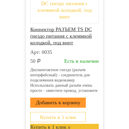
Коннектор РАЗЪЕМ TS DC
гнездо питания с клеммной
колодкой, под винт
Арт: 0035
50
Есть в наличии
Р
Двухконтактное гнездо (разъем
интерфейсный) - соединитель для
подключения видеокамер
Использовать данный разъём очень
просто - зачистите провод, установите
его в пазы и затяните винты.
Клеммная колодка надёжно
зафиксирует проводник и обеспечит
прекрасный контакт. Монтаж
возможно осуществлять с...
Купить в 1 клик
Купить в 1 клик
x