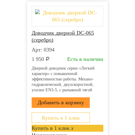
Московского кредитного банка
Оплата картой онлайн через сайт
Оплата по счету для юридических лиц
Банковский перевод на карту
Доводчик дверной DC-065
Более детально со способами доставки можно
(серебро)
ознакомиться
здесь
Арт: 0394
1 950
Есть в наличии
Р
Дверной доводчик серии «Легкий
характер» с повышенной
эффективностью работы. Механо-
гидравлический, двухскоростной,
усилие EN3-5, с рычажной тягой
Купить в 1 клик
Купить в 1 клик
x
Наименование: