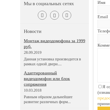
WiFi
LAN
GSM
Имя
Мы в социальных сетях
радиотрубка
дополнительная
нет
трубка
Email
Новости
Телеф
Монтаж видеодомофона за 1999
Комме
руб.
28.09.2019
Данная установка производится в
рамках одной двери....
Адаптированный
видеодомофон или блок
сопряжения
Я о
10.03.2018
(ознак
Равным образом дальнейшее
предос
развитие различных форм...
прини