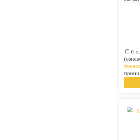
Я о
(ознак
предос
прини