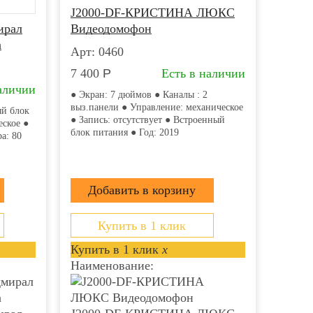
J2000-DF-КРИСТИНА ЛЮКС
ирал
Видеодомофон
а
Арт: 0460
7 400
Р
Есть в наличии
аличии
● Экран: 7 дюймов ● Каналы : 2
выз.панели ● Управление: механическое
ый блок
● Запись: отсутствует ● Встроенный
еское ●
блок питания ● Год: 2019
а: 80
Купить в 1 клик
Купить в 1 клик
x
Наименование: