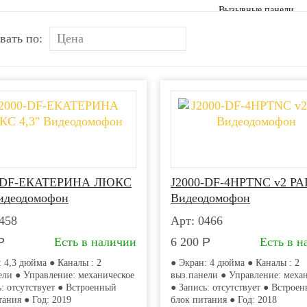
Вызывные панели
вать по:
Блоки сопряжения
Аксессуары для видеодомоф
Комплекты видеодомофон
0-DF-ЕКАТЕРИНА ЛЮКС
J2000-DF-4HPTNC v2 PA
IP-домофоны
Видеодомофон
Видеодомофон
458
Арт: 0466
Аудиодомофоны
Р
Есть в наличии
6 200
Р
Есть в н
: 4,3 дюйма ● Каналы : 2
● Экран: 4 дюйма ● Каналы : 2
Видеоглазки
ели ● Управление: механическое
выз.панели ● Управление: меха
ь: отсутствует ● Встроенный
● Запись: отсутствует ● Встрое
тания ● Год: 2019
блок питания ● Год: 2018