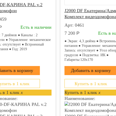
-DF-КАРИНА PAL v.2
домофон
J2000 DF Екатерина/Адм
Комплект видеодомофон
459
Арт: 0461
Р
Есть в наличии
7 200
Р
Есть в н
: 7 дюймов ● Каналы : 2
ели ● Управление: механическое
● Экран: 4,3 дюйма ● Встроенн
ь: отсутствует ● Встроенный
питания ● Управление: механич
тания ● Год: 2019
Запись: отсутствует ● Угол обзор
градусов ● Подсветка: ИК ●
Габариты:120x170
упить в 1 клик
Купить в 1 клик
 в 1 клик
x
Купить в 1 клик
x
нование:
Наименование: