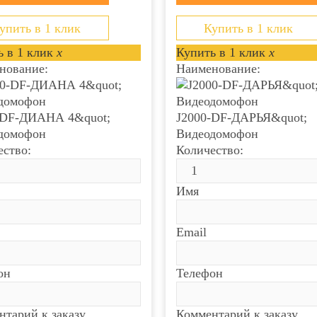
упить в 1 клик
Купить в 1 клик
 в 1 клик
x
Купить в 1 клик
x
нование:
Наименование:
-DF-ДИАНА 4&quot;
J2000-DF-ДАРЬЯ&quot;
домофон
Видеодомофон
ество:
Количество:
Имя
Email
он
Телефон
нтарий к заказу
Комментарий к заказу