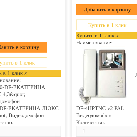
Переговорные устроиств
Купить в 1 клик
Купить в 1 клик
x
Наименование:
упить в 1 клик
 в 1 клик
x
нование:
0-DF-ЕКАТЕРИНА ЛЮКС
DF-4HPTNC v2 PAL
uot; Видеодомофон
Видеодомофон
ество:
Количество: