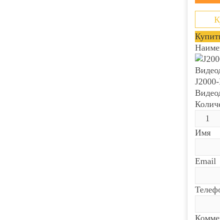
К
Купить
Наиме
J2000
Видео
Колич
Имя
Email
Телеф
Комме