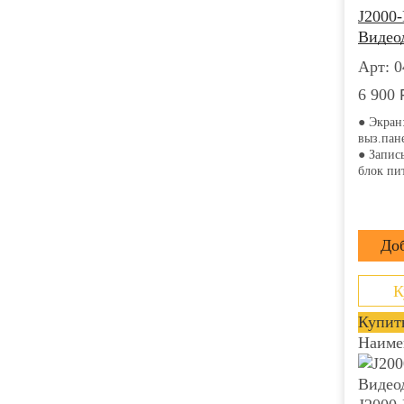
J2000
Видео
Арт: 0
6 900
● Экран
выз.пан
● Запис
блок пи
К
Купить
Наиме