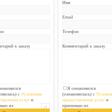
Имя
Email
он
Телефон
нтарий к заказу
Комментарий к заказу
знакомился
Я ознакомился
омилась) с
Условиями
(ознакомилась) с
Услови
тавления услуг
и
предоставления услуг
и
маю их
принимаю их