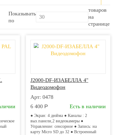
товаров
Показывать
на
по
странице
онов
ов
L
J2000-DF-ИЗАБЕЛЛА 4"
Видеодомофон
Арт: 0478
аличии
6 400
Р
Есть в наличии
● Экран: 4 дюйма ● Каналы : 2
ническое
выз.панели,2 видеокамеры ●
нный
Управление: сенсорное ● Запись: на
карту Micro SD до 32 ● Встроенный