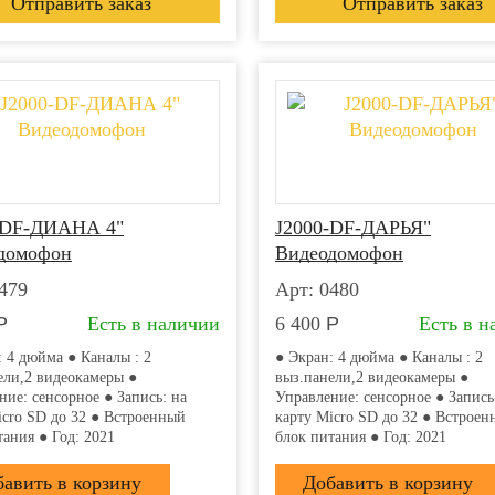
-DF-ДИАНА 4"
J2000-DF-ДАРЬЯ"
домофон
Видеодомофон
479
Арт: 0480
Р
Есть в наличии
6 400
Р
Есть в н
: 4 дюйма ● Каналы : 2
● Экран: 4 дюйма ● Каналы : 2
ели,2 видеокамеры ●
выз.панели,2 видеокамеры ●
ние: сенсорное ● Запись: на
Управление: сенсорное ● Запись
icro SD до 32 ● Встроенный
карту Micro SD до 32 ● Встрое
тания ● Год: 2021
блок питания ● Год: 2021