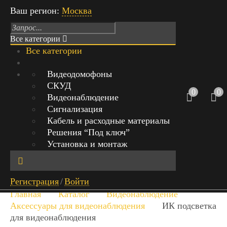
Ваш регион:
Москва
Все категории
Все категории
Режим работы: Пн-Вс с 9:00 до 21:00
Видеодомофоны
СКУД
г.Москва, Михайловский проезд,
0
0
Видеонаблюдение
д.1 стр.1, офис 429
Сигнализация
Кабель и расходные материалы
+7 (999) 842-40-20
0
Решения “Под ключ”
0 руб.
Установка и монтаж
Обратный звонок
Найт
Регистрация
/
Войти
и
Главная
Каталог
Видеонаблюдение
Аксессуары для видеонаблюдения
ИК подсветка
для видеонаблюдения