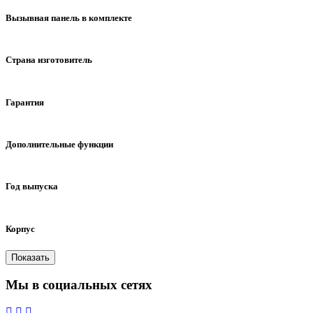
есть
отсутствует
Вызывная панель в комплекте
есть
отсутствует
Страна изготовитель
Корея
Китай
Гарантия
1 год
2 года (5 лет сервиса)
3 года
2 года
Дополнительные функции
квадратер экрана
Год выпуска
2016
2017
2018
2019
2020
2021
2022
2023
Корпус
пластик
пластик,стекло
алюминий,пластик
Мы в социальных сетях