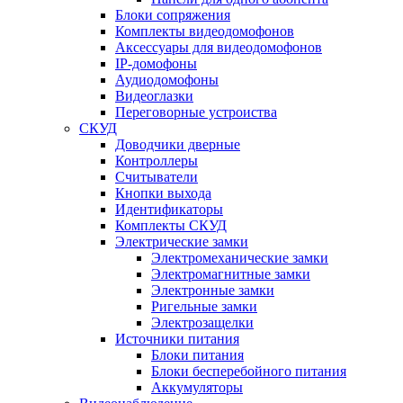
Блоки сопряжения
Комплекты видеодомофонов
Аксессуары для видеодомофонов
IP-домофоны
Аудиодомофоны
Видеоглазки
Переговорные устроиства
СКУД
Доводчики дверные
Контроллеры
Считыватели
Кнопки выхода
Идентификаторы
Комплекты СКУД
Электрические замки
Электромеханические замки
Электромагнитные замки
Электронные замки
Ригельные замки
Электрозащелки
Источники питания
Блоки питания
Блоки бесперебойного питания
Аккумуляторы