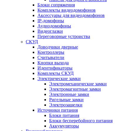
Блоки сопряжения
Комплекты видеодомофонов
Аксессуары для видеодомофонов
IP-домофоны
Аудиодомофоны
Видеоглазки
Переговорные устроиства
СКУД
Доводчики дверные
Контроллеры
Считыватели
Кнопки выхода
Идентификаторы
Комплекты СКУД
Электрические замки
Электромеханические замки
Электромагнитные замки
Электронные замки
Ригельные замки
Электрозащелки
Источники питания
Блоки питания
Блоки бесперебойного питания
Аккумуляторы