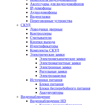
Аксессуары для видеодомофонов
IP-домофоны
Аудиодомофоны
Видеоглазки
Переговорные устроиства
СКУД
Доводчики дверные
Контроллеры
Считыватели
Кнопки выхода
Идентификаторы
Комплекты СКУД
Электрические замки
Электромеханические замки
Электромагнитные замки
Электронные замки
Ригельные замки
Электрозащелки
Источники питания
Блоки питания
Блоки бесперебойного питания
Аккумуляторы
Видеонаблюдение
Видеонаблюдение HD