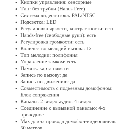
Кнопки управления: сенсорные
Видеодомофоны с SD-картой
Тип: без трубки (Hands Free)
Система видеопотока: PAL/NTSC
Подсветка: LED
Видеодомофоны цветные
Регулировка яркости, контрастности: есть
Hands-free (свободные руки): есть
Видеодомофоны белого цвета
Регулировка громкости: есть
Количество мелодий вызова: 12
Тип мелодии: полифония
Видеодомофоны с подключением к подъездному
Управление замком: есть
Память: карта памяти
Запись по вызову: да
Сопряженные видеодомофоны
Запись по движению: да
Совместимость с подъезным домофоном:
Цифровой видеодомофон
Блок сопряжения
Каналы: 2 видео-аудио, 4 видео
Соединение с вызывной панелью: 4-х
Координатные видеодомофоны
проводное
Max длина провода домофон-видеопанель:
50 метров