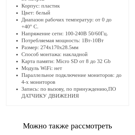
Видеофоны
Корпус: пластик
Цвет: белый
Диапазон рабочих температур: от 0 до
+40° С.
Напряжение сети: 100-240В 50/60Гц.
Потребляемая мощность: 1Вт-10Вт
Размер: 274x170x28.5мм
Способ монтажа: накладной
Карта памяти: Micro SD от 8 до 32 Gb
Модуль WiFi: нет
Параллельное подключение мониторов: до
4-х мониторов
Запись: по вызову, по принуждению,ПО
ДАТЧИКУ ДВИЖЕНИЯ
СПОСОБЫ ДОСТАВКИ
Можно также рассмотреть
Самовывоз в Москве
Самовывоз в Санкт-Питербурге