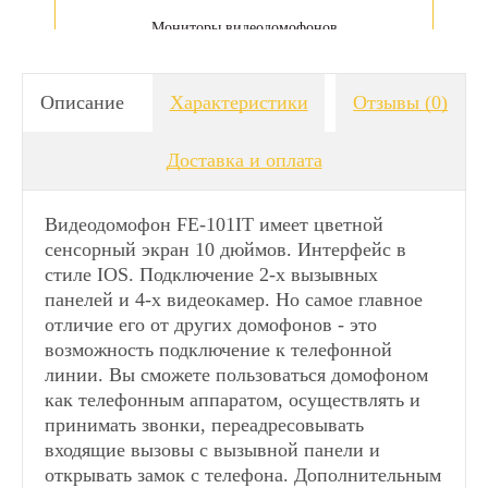
Мониторы видеодомофонов
Видеодомофоны сенсорные
Описание
Характеристики
Отзывы
(0)
Доставка и оплата
Видеодомофоны для дачи
Видеодомофон FE-101IT имеет цветной
Видеодомофоны 10 дюймов (25 см.)
сенсорный экран 10 дюймов. Интерфейс в
стиле IOS. Подключение 2-х вызывных
панелей и 4-х видеокамер. Но самое главное
Аналоговые видеодомофоны
отличие его от других домофонов - это
возможность подключение к телефонной
Видеодомофоны Falcon Eye
линии. Вы сможете пользоваться домофоном
как телефонным аппаратом, осуществлять и
принимать звонки, переадресовывать
Видеодомофоны для квартиры
входящие вызовы с вызывной панели и
открывать замок с телефона. Дополнительным