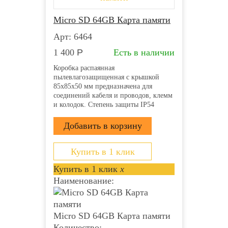
Micro SD 64GB Карта памяти
Арт: 6464
1 400
Р
Есть в наличии
Коробка распаянная
пылевлагозащищенная с крышкой
85х85х50 мм предназначена для
соединений кабеля и проводов, клемм
и колодок. Степень защиты IP54
напряжение 400В гарантирует защиту
от ударов, пыли и влаги. Она
производится из прочного пластика
полипропилена и применяется для
открытой проводки....
Купить в 1 клик
Купить в 1 клик
x
Наименование:
Micro SD 64GB Карта памяти
Количество: