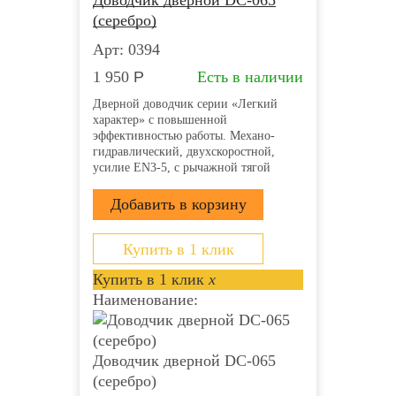
Доводчик дверной DC-065
Более детально со способами доставки можно
(серебро)
ознакомиться
здесь
Арт: 0394
1 950
Р
Есть в наличии
Дверной доводчик серии «Легкий
характер» с повышенной
эффективностью работы. Механо-
гидравлический, двухскоростной,
усилие EN3-5, с рычажной тягой
Купить в 1 клик
Купить в 1 клик
x
Наименование:
Доводчик дверной DC-065
(серебро)