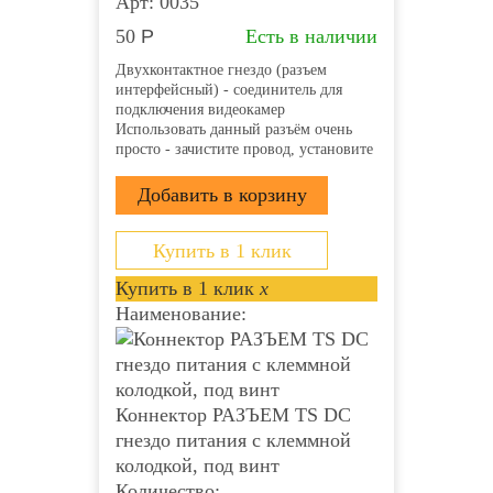
Арт: 0035
50
Р
Есть в наличии
Двухконтактное гнездо (разъем
интерфейсный) - соединитель для
подключения видеокамер
Использовать данный разъём очень
просто - зачистите провод, установите
его в пазы и затяните винты.
Клеммная колодка надёжно
зафиксирует проводник и обеспечит
прекрасный контакт. Монтаж
возможно осуществлять с...
Купить в 1 клик
Купить в 1 клик
x
Наименование:
Коннектор РАЗЪЕМ TS DC
гнездо питания с клеммной
колодкой, под винт
Количество: