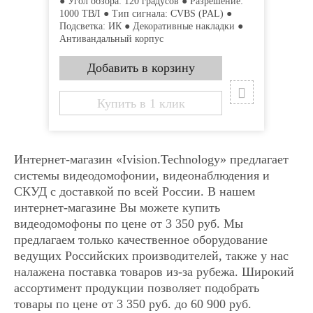
● Угол обзора: 120 градусов ● Разрешение:
1000 ТВЛ ● Тип сигнала: CVBS (PAL) ●
Подсветка: ИК ● Декоративные накладки ●
Купить в 1 клик
Купить в 1 клик
Антивандальный корпус
Купить в 1 клик
Купить в 1 клик
x
x
Наименование:
Наименование:
Купить в 1 клик
Видеодомофон Tantos
Видеодомофон Tantos
SHERLOCK
SHERLOCK
Количество:
Количество:
Интернет-магазин «Ivision.Technology» предлагает
системы видеодомофонии, видеонаблюдения и
СКУД с доставкой по всей России. В нашем
Имя
Имя
интернет-магазине Вы можете купить
видеодомофоны по цене от 3 350 руб. Мы
Email
Email
предлагаем только качественное оборудование
ведущих Российских производителей, также у нас
налажена поставка товаров из-за рубежа. Широкий
Телефон
Телефон
ассортимент продукции позволяет подобрать
товары по цене от 3 350 руб. до 60 900 руб.