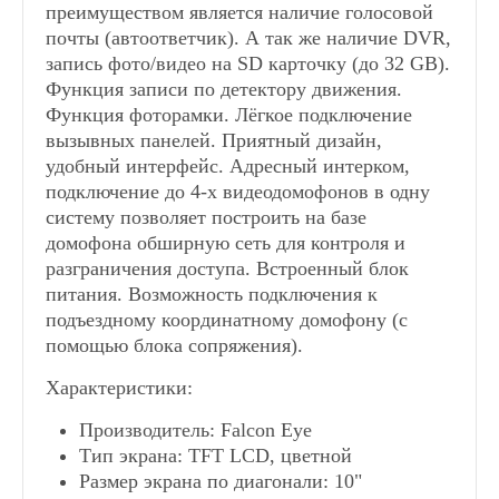
преимуществом является наличие голосовой
Видеозвонки для квартиры
почты (автоответчик). А так же наличие DVR,
запись фото/видео на SD карточку (до 32 GB).
Функция записи по детектору движения.
Видеодомофоны для частного дома
Функция фоторамки. Лёгкое подключение
вызывных панелей. Приятный дизайн,
Видеодомофоны для офиса
удобный интерфейс. Адресный интерком,
подключение до 4-х видеодомофонов в одну
систему позволяет построить на базе
Видеодомофоны без трубки
домофона обширную сеть для контроля и
разграничения доступа. Встроенный блок
питания. Возможность подключения к
Видеодомофоны с записью
подъездному координатному домофону (с
помощью блока сопряжения).
Видеодомофоны с датчиком движения
Характеристики:
Производитель: Falcon Eye
Видеодомофоны с памятью
Тип экрана: TFT LCD, цветной
Размер экрана по диагонали: 10"