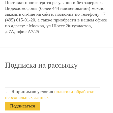
Комментарий к заказу
Комментарий к заказу
Поставки производятся регулярно и без задержек.
Видеодомофоны (более 444 наименований) можно
заказать on-line на сайте, позвонив по телефону +7
(495) 015-01-20, а также приобрести в нашем офисе
по адресу: г.Москва, ул.Шоссе Энтузиастов,
д.7А, офис А7/25
Я ознакомился
Я ознакомился
(ознакомилась) с
(ознакомилась) с
Условиями
Условиями
предоставления услуг
предоставления услуг
и
и
принимаю их
принимаю их
Подписка на рассылку
новинка
новинка
Я принимаю условия
политики обработки
персональных данных