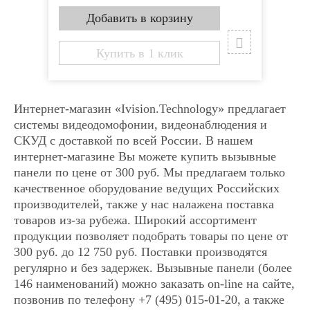
Купить в 1 клик
Купить в 1 клик
x
x
Наименование:
Наименование:
Купить в 1 клик
Видеодомофон Tantos
Видеодомофон Tantos
SHERLOCK
SHERLOCK
Интернет-магазин «Ivision.Technology» предлагает
Количество:
Количество:
системы видеодомофонии, видеонаблюдения и
СКУД с доставкой по всей России. В нашем
интернет-магазине Вы можете купить вызывные
Имя
Имя
панели по цене от 300 руб. Мы предлагаем только
качественное оборудование ведущих Российских
Email
Email
производителей, также у нас налажена поставка
товаров из-за рубежа. Широкий ассортимент
продукции позволяет подобрать товары по цене от
Телефон
Телефон
300 руб. до 12 750 руб. Поставки производятся
регулярно и без задержек. Вызывные панели (более
Комментарий к заказу
Комментарий к заказу
146 наименований) можно заказать on-line на сайте,
позвонив по телефону +7 (495) 015-01-20, а также