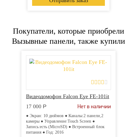
Покупатели, которые приобрели
Вызывные панели, также купили
Видеодомофон Tantos
Видеодомофон Tantos
SHERLOCK
SHERLOCK
Арт: 0291
Арт: 0291
Есть в наличии
Есть в наличии
14 887
14 887
Р
Р
● Экран: 10 дюймов ● Каналы:2
● Экран: 10 дюймов ● Каналы:2
Видеодомофон Falcon Eye FE-101it
панели,2 камеры ● Управление:
панели,2 камеры ● Управление:
сенсорное ● Запись:отсутствует ●
сенсорное ● Запись:отсутствует ●
Нет в наличии
17 000
Р
Внешний блок питания ● Год: 2016
Внешний блок питания ● Год: 2016
● Экран: 10 дюймов ● Каналы:2 панели,2
камеры ● Управление:Touch Screen ●
Запись:есть (MicroSD) ● Встроенный блок
питания ● Год: 2016
Купить в 1 клик
Купить в 1 клик