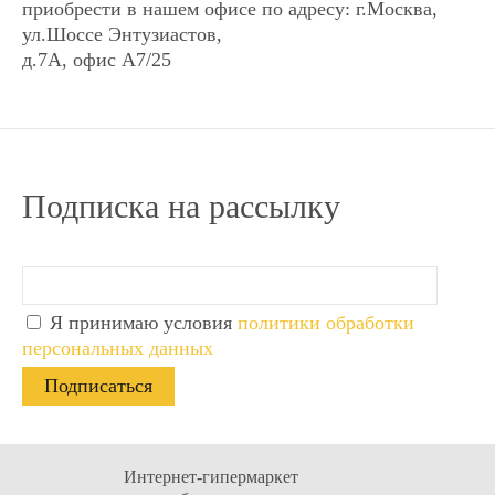
приобрести в нашем офисе по адресу: г.Москва,
ул.Шоссе Энтузиастов,
д.7А, офис А7/25
Я ознакомился
Я ознакомился
(ознакомилась) с
(ознакомилась) с
Условиями
Условиями
предоставления услуг
предоставления услуг
и
и
Подписка на рассылку
принимаю их
принимаю их
Я принимаю условия
политики обработки
новинка
новинка
персональных данных
CTV-M4704AHD Цветной
CTV-M4704AHD Цветной
монитор
монитор
Интернет-гипермаркет