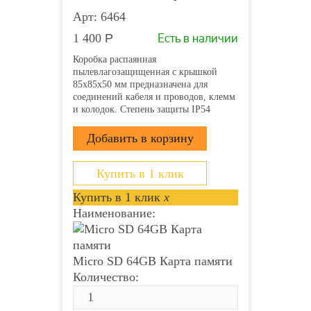
Арт: 6464
Есть в наличии
1 400
Р
Коробка распаянная
пылевлагозащищенная с крышкой
85х85х50 мм предназначена для
соединений кабеля и проводов, клемм
и колодок. Степень защиты IP54
напряжение 400В гарантирует защиту
от ударов, пыли и влаги. Она
производится из прочного пластика
полипропилена и применяется для
открытой проводки....
Купить в 1 клик
Купить в 1 клик
x
Наименование:
Micro SD 64GB Карта памяти
Количество: