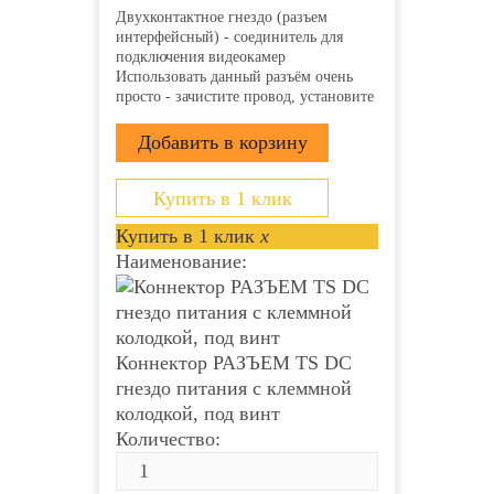
Двухконтактное гнездо (разъем
интерфейсный) - соединитель для
подключения видеокамер
Использовать данный разъём очень
просто - зачистите провод, установите
его в пазы и затяните винты.
Клеммная колодка надёжно
зафиксирует проводник и обеспечит
прекрасный контакт. Монтаж
возможно осуществлять с...
Купить в 1 клик
Купить в 1 клик
x
Наименование:
Коннектор РАЗЪЕМ TS DC
гнездо питания с клеммной
колодкой, под винт
Количество: