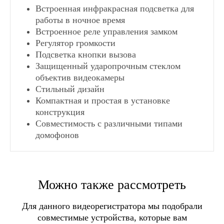
Встроенная инфракрасная подсветка для
работы в ночное время
Встроенное реле управления замком
Регулятор громкости
Подсветка кнопки вызова
Защищенный ударопрочным стеклом
объектив видеокамеры
Стильный дизайн
Компактная и простая в установке
конструкция
Совместимость с различными типами
домофонов
Количество абонентов:
СПОСОБЫ ДОСТАВКИ
Инструкция CTV-D3001
1
Разрешение камеры:
1000ТВЛ
Можно также рассмотреть
Самовывоз в Москве
Самовывоз в Санкт-Питербурге
Угол обзора:
120°
Для данного видеорегистратора мы подобрали
Самовывоз в пунктах выдачи заказов
Формат видеосигнала:
PAL
совместимые устройства, которые вам
СДЭК