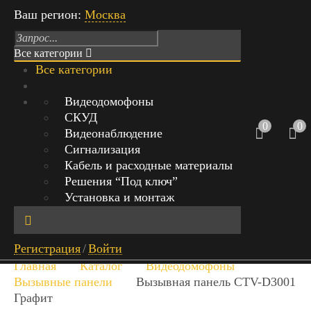
Ваш регион:
Москва
Все категории
Все категории
Режим работы: Пн-Вс с 9:00 до 21:00
Видеодомофоны
СКУД
г.Москва, Михайловский проезд,
0
0
Видеонаблюдение
д.1 стр.1, офис 429
Сигнализация
Кабель и расходные материалы
+7 (999) 842-40-20
0
Решения “Под ключ”
0 руб.
Установка и монтаж
Обратный звонок
Найт
Регистрация
/
Войти
и
Главная
Каталог
Видеодомофоны
Вызывные панели
Вызывная панель CTV-D3001
Графит