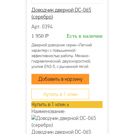
Более детально со способами доставки можно
Блок сопряжения - опция
Доводчик дверной DC-065
ознакомиться
здесь
Способ монтажа:
накладной
(серебро)
Цветность экрана:
цветной
Арт: 0394
Количество доп.видеокамер :
2 камеры
1 950
Р
Есть в наличии
Материал корпуса:
пластик
Дверной доводчик серии «Легкий
Цвет корпуса:
белый
характер» с повышенной
эффективностью работы. Механо-
Корпус:
пластик
гидравлический, двухскоростной,
усилие EN3-5, с рычажной тягой
Подключение параллельных мониторов:
до
6-и мониторов в системе
Переадресация вызовов на телефон:
нет
Купить в 1 клик
Купить в 1 клик
x
Наименование:
Доводчик дверной DC-065