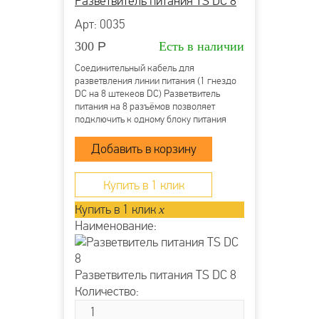
Разветвитель питания TS DC 8
Арт: 0035
300
Р
Есть в наличии
Соединительный кабель для
разветвления линии питания (1 гнездо
DC на 8 штекеов DC) Разветвитель
питания на 8 разъёмов позволяет
подключить к одному блоку питания
несколько камер или микрофонов Вход:
Гнездо питания DC типа «мама»
(внутренний контакт 2.1 мм) Выход: 8
штекеров питания DC...
Купить в 1 клик
Купить в 1 клик
x
Наименование:
Разветвитель питания TS DC 8
Количество: