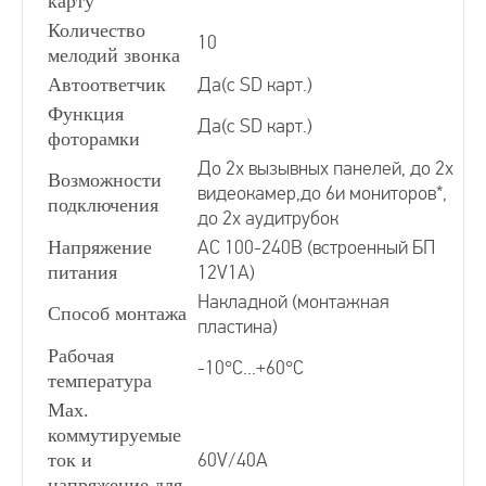
карту
Количество
10
мелодий звонка
Автоответчик
Да(с SD карт.)
Функция
Да(с SD карт.)
фоторамки
До 2х вызывных панелей, до 2х
Возможности
видеокамер,до 6и мониторов*,
подключения
до 2х аудитрубок
Напряжение
АС 100-240В (встроенный БП
питания
12V1A)
Накладной (монтажная
Способ монтажа
пластина)
Рабочая
-10°С...+60°С
температура
Мах.
коммутируемые
ток и
60V/40A
напряжение для