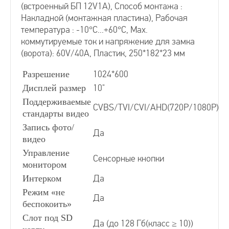
(встроенный БП 12V1A), Способ монтажа :
Видеодомофоны без трубки
Накладной (монтажная пластина), Рабочая
температура : -10°С...+60°С, Мах.
коммутируемые ток и напряжение для замка
Видеодомофоны цветные
(ворота): 60V/40A, Пластик, 250*182*23 мм
Разрешение
1024*600
Видеодомофоны белого цвета
Дисплей размер
10"
Поддерживаемые
CVBS/TVI/CVI/AHD(720Р/1080P)
Видеодомофоны с подключением к подъездному
стандарты видео
Запись фото/
Да
видео
Сопряженные видеодомофоны
Управление
Сенсорные кнопки
монитором
Цифровой видеодомофон
Интерком
Да
Режим «не
Да
беспокоить»
Координатные видеодомофоны
Слот под SD
Да (до 128 Гб(класс ≥ 10))