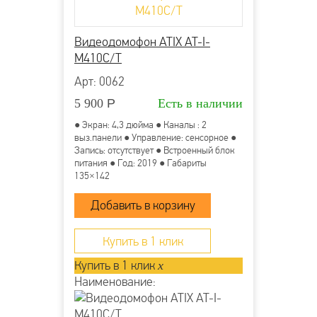
Видеодомофон ATIX AT-I-
М410C/T
Арт: 0062
5 900
Р
Есть в наличии
● Экран: 4,3 дюйма ● Каналы : 2
выз.панели ● Управление: сенсорное ●
Запись: отсутствует ● Встроенный блок
питания ● Год: 2019 ● Габариты
135×142
Купить в 1 клик
Купить в 1 клик
x
Наименование: