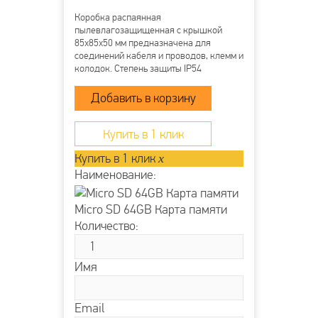
Коробка распаянная
пылевлагозащищенная с крышкой
85х85х50 мм предназначена для
соединений кабеля и проводов, клемм и
колодок. Степень защиты IP54
напряжение 400В гарантирует защиту
от ударов, пыли и влаги. Она
производится из прочного пластика
полипропилена и применяется для
открытой проводки....
Купить в 1 клик
Купить в 1 клик
x
Наименование:
Micro SD 64GB Карта памяти
Количество:
Имя
Email