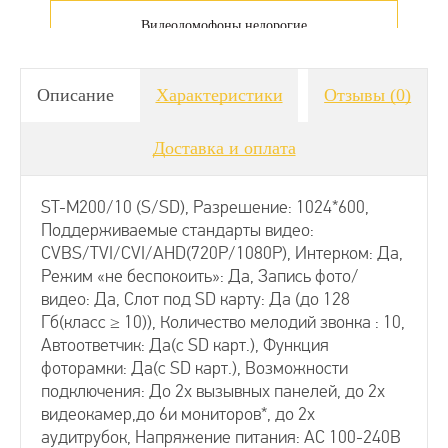
Видеодомофоны недорогие
Видеодомофоны для дачи
Описание
Характеристики
Отзывы
(0)
Доставка и оплата
Аналоговые видеодомофоны
ST-M200/10 (S/SD), Разрешение: 1024*600,
Видеодомофоны для квартиры
Поддерживаемые стандарты видео:
CVBS/TVI/CVI/AHD(720Р/1080P), Интерком: Да,
Режим «не беспокоить»: Да, Запись фото/
Видеозвонки для квартиры
видео: Да, Слот под SD карту: Да (до 128
Гб(класс ≥ 10)), Количество мелодий звонка : 10,
Видеодомофоны для частного дома
Автоответчик: Да(с SD карт.), Функция
фоторамки: Да(с SD карт.), Возможности
подключения: До 2х вызывных панелей, до 2х
Видеодомофоны для офиса
видеокамер,до 6и мониторов*, до 2х
аудитрубок, Напряжение питания: АС 100-240В