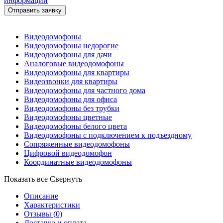
информации
Видеодомофоны
Видеодомофоны недорогие
Видеодомофоны для дачи
Аналоговые видеодомофоны
Видеодомофоны для квартиры
Видеозвонки для квартиры
Видеодомофоны для частного дома
Видеодомофоны для офиса
Видеодомофоны без трубки
Видеодомофоны цветные
Видеодомофоны белого цвета
Видеодомофоны с подключением к подъездному
Сопряженные видеодомофоны
Цифровой видеодомофон
Координатные видеодомофоны
Показать все
Свернуть
Описание
Характеристики
Отзывы
(0)
Доставка и оплата