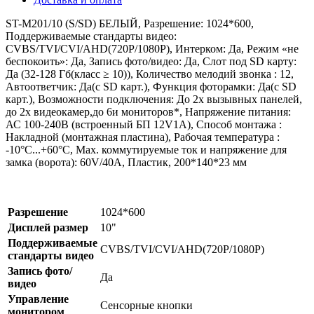
ST-M201/10 (S/SD) БЕЛЫЙ, Разрешение: 1024*600,
Поддерживаемые стандарты видео:
CVBS/TVI/CVI/AHD(720Р/1080P), Интерком: Да, Режим «не
беспокоить»: Да, Запись фото/видео: Да, Слот под SD карту:
Да (32-128 Гб(класс ≥ 10)), Количество мелодий звонка : 12,
Автоответчик: Да(с SD карт.), Функция фоторамки: Да(с SD
карт.), Возможности подключения: До 2х вызывных панелей,
до 2х видеокамер,до 6и мониторов*, Напряжение питания:
АС 100-240В (встроенный БП 12V1A), Способ монтажа :
Накладной (монтажная пластина), Рабочая температура :
-10°С...+60°С, Мах. коммутируемые ток и напряжение для
замка (ворота): 60V/40A, Пластик, 200*140*23 мм
Разрешение
1024*600
Дисплей размер
10"
Поддерживаемые
CVBS/TVI/CVI/AHD(720Р/1080P)
стандарты видео
Запись фото/
Да
видео
Управление
Сенсорные кнопки
монитором