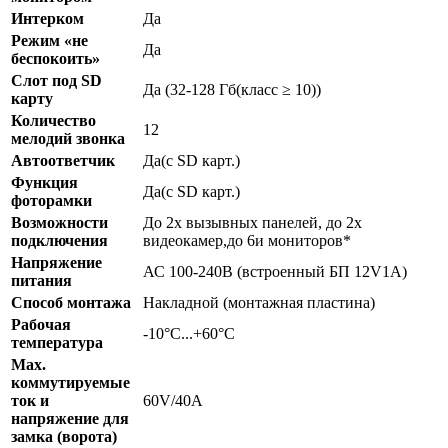
Интерком
Да
Режим «не
Да
беспокоить»
Слот под SD
Да (32-128 Гб(класс ≥ 10))
карту
Количество
12
мелодий звонка
Автоответчик
Да(с SD карт.)
Функция
Да(с SD карт.)
фоторамки
Возможности
До 2х вызывных панелей, до 2х
подключения
видеокамер,до 6и мониторов*
Напряжение
АС 100-240В (встроенный БП 12V1A)
питания
Способ монтажа
Накладной (монтажная пластина)
Рабочая
-10°С...+60°С
температура
Мах.
коммутируемые
ток и
60V/40A
напряжение для
замка (ворота)