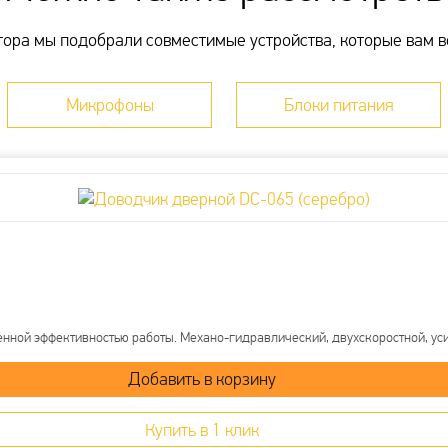
идением
ЭК
Оплата наличными чере
дальные
ора мы подобрали совместимые устройства, которые вам в
Оплата картой онлайн ч
Оплата по счету для ю
Банковский перевод на
Микрофоны
Блоки питания
но ознакомиться
здесь
Более детально со способа
нной эффективностью работы. Механо-гидравлический, двухскоростной, уси
Купить в 1 клик