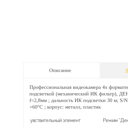
Описание
Х
Профессиональная видеокамера 4х формат
подсветкой (механический ИК фильтр), ДЕНЬ/
f=2,8мм ; дальность ИК подсветки 30 м; S
+60°C ; корпус: металл, пластик
увствительный элемент
Режим "Ден