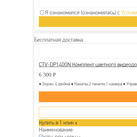
Я ознакомился (ознакомилась) с
Услови
Бесплатная доставка
CTV-DP1400N Комплект цветного видеод
6 300
Р
● Экран: 4 дюйма ● Каналы:2 панели,1 камера ● Управ
Купить в 1 клик
x
Наименование: