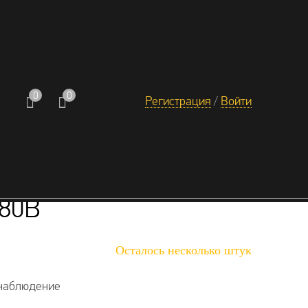
+7 (999) 842-40-20
.
0
0
Обратный звонок
Регистрация
/
Войти
 решения
Услуги
Контакты
80B
Осталось несколько штук
наблюдение