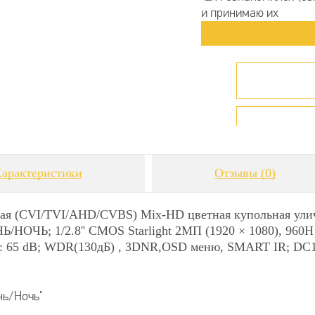
и принимаю их
арактеристики
Отзывы
(0)
ная (CVI/TVI/AHD/CVBS) Mix-HD цветная купольная ули
НОЧЬ; 1/2.8'' CMOS Starlight 2MП (1920 × 1080), 960H (
/N: 65 dB; WDR(130дБ) , 3DNR,OSD меню, SMART IR; DC12
ь/Ночь"