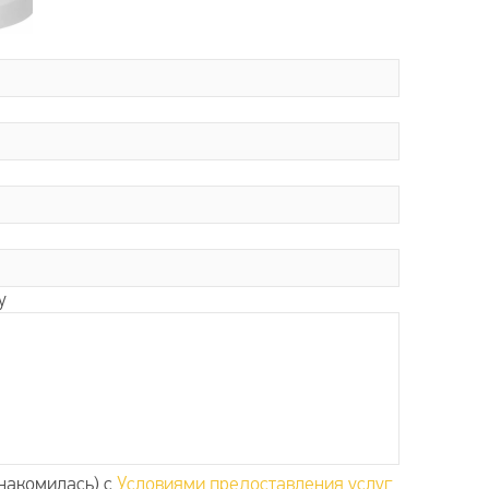
у
накомилась) с
Условиями предоставления услуг