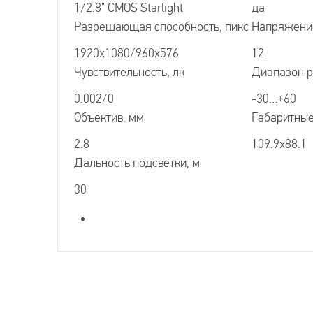
1/2.8" CMOS Starlight
да
Разрешающая способность, пикс
Напряжение
1920х1080/960х576
12
Чувствительность, лк
Диапазон р
0.002/0
-30…+60
Объектив, мм
Габаритные
2.8
109.9х88.1
Дальность подсветки, м
30
Виды камер видеонаблюдения:
СПОСОБЫ ДОСТАВКИ
Антивандал
Типы камер видеонаблюдения:
HD камеры,
Самовывоз в Москве
Самовывоз в Санкт-Питербурге