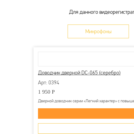
Опции камер:
с ИК подсветкой, с ночным в
Самовывоз в пунктах выдачи заказов СД
Опции ip-камер:
с ИК подсветкой, антиван
Для данного видеорегистрат
Доставка транспортными компаниями
Разрешение камеры:
2 Мп
Доставка курьером Достависта
Дальность подсветки:
30 м
Доставка Почтой России
Микрофоны
Более детально со способами доставки мож
Доводчик дверной DC-065 (серебро)
Арт: 0394
1 950
Р
Дверной доводчик серии «Легкий характер» с повыше