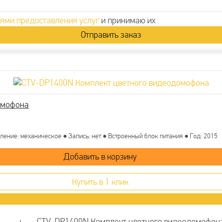
ями предоставления услуг
и принимаю их
омофона
ление: механическое ● Запись: нет ● Встроенный блок питания ● Год: 2015
Купить в 1 клик
CTV-DP1400N Комплект цветного видеодомофон