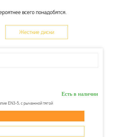
з терминал Московского кредитного банка
ероятнее всего понадобятся.
ерез сайт
ридических лиц
 карту
Жесткие диски
ми доставки можно ознакомиться
здесь
Есть в наличии
лие EN3-5, с рычажной тягой