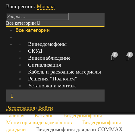
Ваш регион:
Москва
Все категории
Все категории
Режим работы: Пн-Вс с 9:00 до 21:00
Видеодомофоны
СКУД
г.Москва, Михайловский проезд,
0
0
Видеонаблюдение
д.1 стр.1, офис 429
Сигнализация
Кабель и расходные материалы
+7 (999) 842-40-20
0
Решения “Под ключ”
0 руб.
Установка и монтаж
Обратный звонок
Найт
Регистрация
/
Войти
и
Главная
Каталог
Видеодомофоны
Мониторы видеодомофонов
Видеодомофоны
для дачи
Видеодомофоны для дачи COMMAX