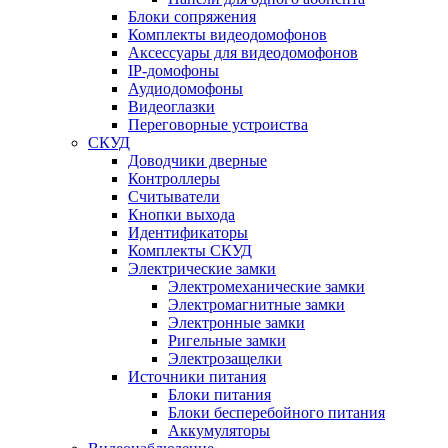
Блоки сопряжения
Комплекты видеодомофонов
Аксессуары для видеодомофонов
IP-домофоны
Аудиодомофоны
Видеоглазки
Переговорные устроиства
СКУД
Доводчики дверные
Контроллеры
Считыватели
Кнопки выхода
Идентификаторы
Комплекты СКУД
Электрические замки
Электромеханические замки
Электромагнитные замки
Электронные замки
Ригельные замки
Электрозащелки
Источники питания
Блоки питания
Блоки бесперебойного питания
Аккумуляторы