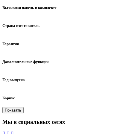
есть
отсутствует
Вызывная панель в комплекте
есть
отсутствует
Страна изготовитель
Китай
Гарантия
1 год
2 года (5 лет сервиса)
3 года
2 года
Дополнительные функции
квадратер экрана
Год выпуска
2019
2020
2021
2022
2023
Корпус
пластик
пластик,стекло
Мы в социальных сетях