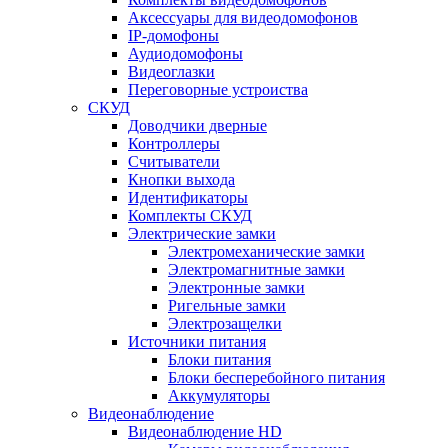
Аксессуары для видеодомофонов
IP-домофоны
Аудиодомофоны
Видеоглазки
Переговорные устроиства
СКУД
Доводчики дверные
Контроллеры
Считыватели
Кнопки выхода
Идентификаторы
Комплекты СКУД
Электрические замки
Электромеханические замки
Электромагнитные замки
Электронные замки
Ригельные замки
Электрозащелки
Источники питания
Блоки питания
Блоки бесперебойного питания
Аккумуляторы
Видеонаблюдение
Видеонаблюдение HD