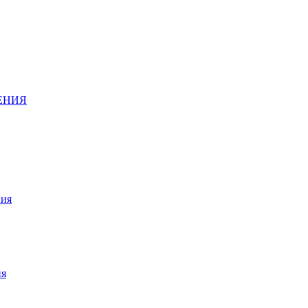
ДЕНИЯ
ния
ия