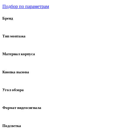
Подбор по параметрам
Бренд
ACTIVISION
Тип монтажа
Накладной
Материал корпуса
Пластик
Кнопка вызова
Механическая
Угол обзора
75°
Формат видеосигнала
PAL/NTSC
Подсветка