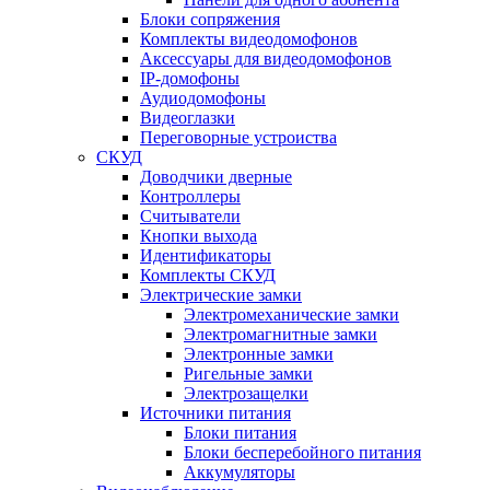
Блоки сопряжения
Комплекты видеодомофонов
Аксессуары для видеодомофонов
IP-домофоны
Аудиодомофоны
Видеоглазки
Переговорные устроиства
СКУД
Доводчики дверные
Контроллеры
Считыватели
Кнопки выхода
Идентификаторы
Комплекты СКУД
Электрические замки
Электромеханические замки
Электромагнитные замки
Электронные замки
Ригельные замки
Электрозащелки
Источники питания
Блоки питания
Блоки бесперебойного питания
Аккумуляторы