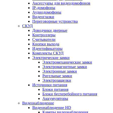
Аксессуары для видеодомофонов
IP-домофоны
Аудиодомофоны
Видеоглазки
Переговорные устроиства
СКУД
Доводчики дверные
Контроллеры
Считыватели
Кнопки выхода
Идентификаторы
Комплекты СКУД
Электрические замки
Электромеханические замки
Электромагнитные замки
Электронные замки
Ригельные замки
Электрозащелки
Источники питания
Блоки питания
Блоки бесперебойного питания
Аккумуляторы
Видеонаблюдение
Видеонаблюдение HD
Камеры видеонаблюдения